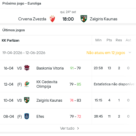
Próximo jogo - Euroliga
qui, 24º set
18:00
Crvena Zvezda
Zalgiris Kaunas
Últimos jogos
Min
Pts
Res
Ast
KK Partizan
19-04-2026 - 12-06-2026
Não atuou em 12 jogos
16-04
VS
Baskonia Vitoria
91
-
79
23:58
13
2
0
KK Cedevita
12-04
(F)
79
-
85
Estatística não disponível
Olimpija
10-04
VS
Zalgiris Kaunas
74
-
83
15:15
4
1
0
08-04
(F)
Efes
79
-
72
28:45
11
2
0
Ver tudo