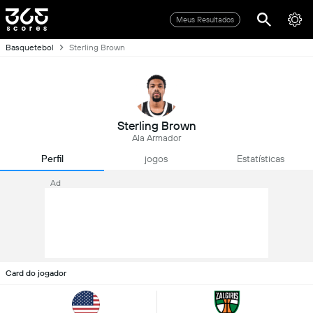
Meus Resultados
Basquetebol
Sterling Brown
Sterling Brown
Ala Armador
Perfil
jogos
Estatísticas
Ad
Card do jogador