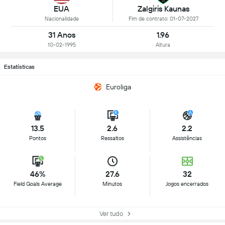
EUA
Zalgiris Kaunas
Nacionalidade
Fim de contrato: 01-07-2027
31 Anos
1.96
10-02-1995
Altura
Estatísticas
Euroliga
13.5
2.6
2.2
Pontos
Ressaltos
Assistências
46%
27.6
32
Field Goals Average
Minutos
Jogos encerrados
Ver tudo