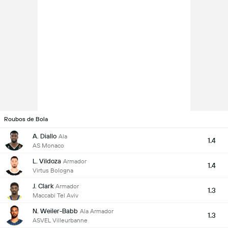
Roubos de Bola
A. Diallo
Ala
1.4
AS Monaco
L. Vildoza
Armador
1.4
Virtus Bologna
J. Clark
Armador
1.3
Maccabi Tel Aviv
N. Weiler-Babb
Ala Armador
1.3
ASVEL Villeurbanne