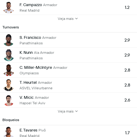
F. Campazzo
Armador
1.2
Real Madrid
Veja mais
Turnovers
S. Francisco
Armador
2.9
Panathinaikos
K. Nunn
Ala Armador
2.9
Panathinaikos
C. Miller-McIntyre
Armador
2.8
Olympiacos
T. Heurtel
Armador
2.8
ASVEL Villeurbanne
V. Micic
Armador
2.6
Hapoel Tel Aviv
Veja mais
Bloqueios
E. Tavares
Pivô
1.7
Real Madrid