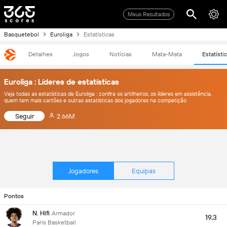
Meus Resultados
Basquetebol
Euroliga
Estatísticas
Detalhes
Jogos
Notícias
Mata-Mata
Estatísti
Euroliga : Líderes de estatísticas
Veja todas as estatísticas de Euroliga : confira os artilheiros, os líderes em assistência,
quem tem mais cartões e outras estatísticas dos jogadores na competição
Seguir
2.66M
Jogadores
Equipas
Pontos
N. Hifi
Armador
19.3
Paris Basketball