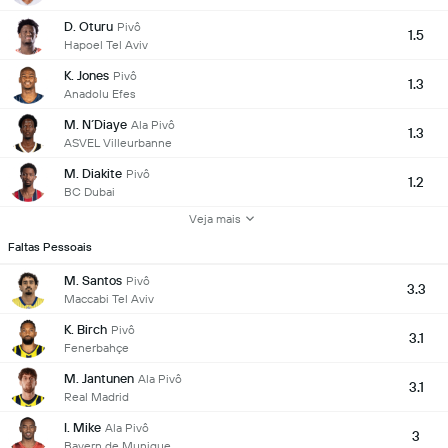
D. Oturu
Pivô
1.5
Hapoel Tel Aviv
K. Jones
Pivô
1.3
Anadolu Efes
M. N´Diaye
Ala Pivô
1.3
ASVEL Villeurbanne
M. Diakite
Pivô
1.2
BC Dubai
Veja mais
Faltas Pessoais
M. Santos
Pivô
3.3
Maccabi Tel Aviv
K. Birch
Pivô
3.1
Fenerbahçe
M. Jantunen
Ala Pivô
3.1
Real Madrid
I. Mike
Ala Pivô
3
Bayern de Munique