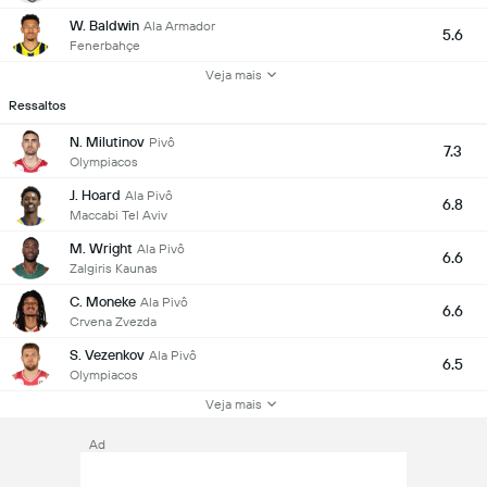
W. Baldwin
Ala Armador
5.6
Fenerbahçe
Veja mais
Ressaltos
N. Milutinov
Pivô
7.3
Olympiacos
J. Hoard
Ala Pivô
6.8
Maccabi Tel Aviv
M. Wright
Ala Pivô
6.6
Zalgiris Kaunas
C. Moneke
Ala Pivô
6.6
Crvena Zvezda
S. Vezenkov
Ala Pivô
6.5
Olympiacos
Veja mais
Ad