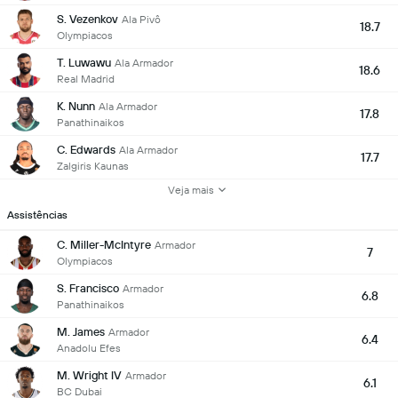
S. Vezenkov
Ala Pivô
18.7
Olympiacos
T. Luwawu
Ala Armador
18.6
Real Madrid
K. Nunn
Ala Armador
17.8
Panathinaikos
C. Edwards
Ala Armador
17.7
Zalgiris Kaunas
Veja mais
Assistências
C. Miller-McIntyre
Armador
7
Olympiacos
S. Francisco
Armador
6.8
Panathinaikos
M. James
Armador
6.4
Anadolu Efes
M. Wright IV
Armador
6.1
BC Dubai