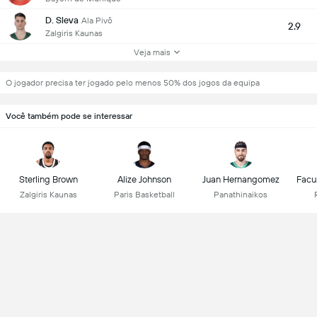
D. Sleva
Ala Pivô
2.9
Zalgiris Kaunas
Veja mais
O jogador precisa ter jogado pelo menos 50% dos jogos da equipa
Você também pode se interessar
Sterling Brown
Alize Johnson
Juan Hernangomez
Facu
Zalgiris Kaunas
Paris Basketball
Panathinaikos