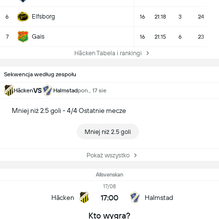
Elfsborg
6
16
21:18
3
24
Gais
7
16
21:15
6
23
Häcken Tabela i rankingi
Sekwencja według zespołu
VS
Häcken
Halmstad
pon., 17 sie
Mniej niż 2.5 goli - 4/4 Ostatnie mecze
Mniej niż 2.5 goli
Pokaż wszystko
Allsvenskan
17/08
17:00
Häcken
Halmstad
Kto wygra?