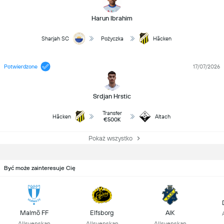
Harun Ibrahim
Sharjah SC
Pożyczka
Häcken
Potwierdzone
17/07/2026
Srdjan Hrstic
Transfer
Häcken
Altach
€500K
Pokaż wszystko
Być może zainteresuje Cię
Malmö FF
Elfsborg
AIK
Allsvenskan
Allsvenskan
Allsvenskan