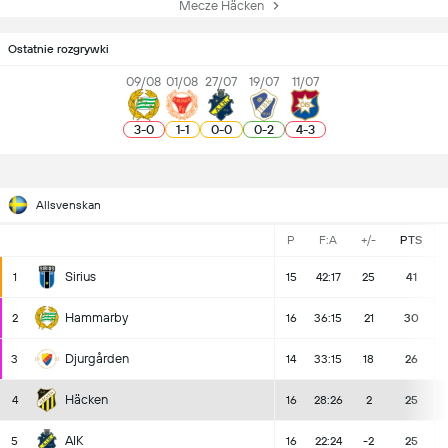
Mecze Häcken
Ostatnie rozgrywki
09/08
01/08
27/07
19/07
11/07
3
-
0
1
-
1
0
-
0
0
-
2
4
-
3
Allsvenskan
P
F:A
+/-
PTS
Sirius
1
15
42:17
25
41
Hammarby
2
16
36:15
21
30
Djurgården
3
14
33:15
18
26
Häcken
4
16
28:26
2
25
AIK
5
16
22:24
-2
25