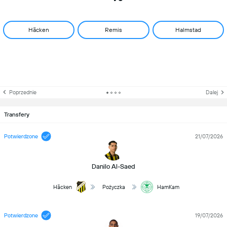
Häcken
Remis
Halmstad
Poprzednie
Dalej
Transfery
Potwierdzone
21/07/2026
Danilo Al-Saed
Häcken
Pożyczka
HamKam
Potwierdzone
19/07/2026