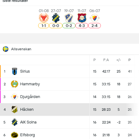
Siste resultater
01-08
27-07
19-07
11-07
06-07
1
-
1
0
-
0
0
-
2
4
-
3
2
-
4
Allsvenskan
P
F:A
+/-
P
Sirius
1
15
42:17
25
41
Hammarby
2
15
33:15
18
27
Djurgården
3
14
33:15
18
26
Häcken
4
15
28:23
5
25
AIK Solna
5
16
22:24
-2
25
Elfsborg
6
16
21:18
3
24