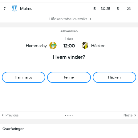
Malmo
7
15
30:25
5
23
Häcken tabelloversikt
Allsvenskan
I dag
12:00
Hammarby
Häcken
Hvem vinder?
Hammarby
tegne
Häcken
Previous
Neste
Overføringer