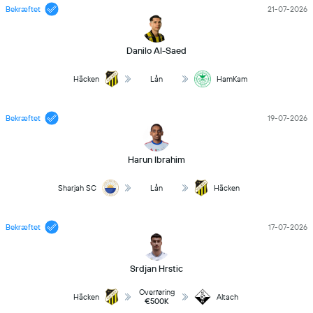
Bekræftet
21-07-2026
Danilo Al-Saed
Häcken
Lån
HamKam
Bekræftet
19-07-2026
Harun Ibrahim
Sharjah SC
Lån
Häcken
Bekræftet
17-07-2026
Srdjan Hrstic
Overføring
Häcken
Altach
€500K