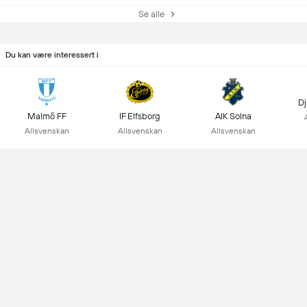
Se alle
Du kan være interessert i
Dj
Malmö FF
IF Elfsborg
AIK Solna
Allsvenskan
Allsvenskan
Allsvenskan