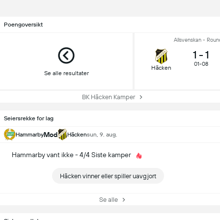
Poengoversikt
Allsvenskan - Roun
1
-
1
01-08
Häcken
Se alle resultater
BK Häcken Kamper
Seiersrekke for lag
Mod
Hammarby
Häcken
sun, 9. aug.
Hammarby vant ikke - 4/4 Siste kamper
Häcken vinner eller spiller uavgjort
Se alle