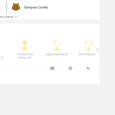
Sampaio Corrêa
acz więcej
 Campeonato 
 Supercopa Rei (2) 
 Maranhense (2) 
Sudamericana (1) 
Carioca (4) 