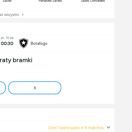
Saves
Penalties Saved
Goals Conceded
 wszystko
pt., 14 sie
00:30
Botafogo
raty bramki
X
Didn't participate in 8 matches