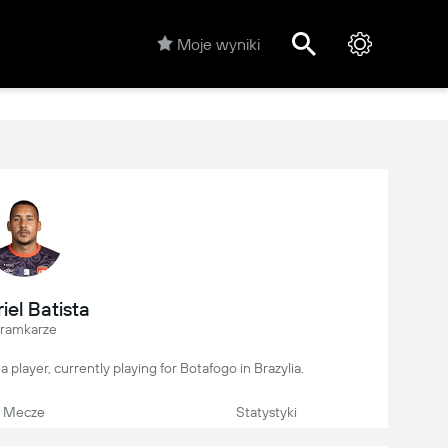
Moje wyniki
iel Batista
ramkarze
na player, currently playing for Botafogo in Brazylia.
Mecze
Statystyki