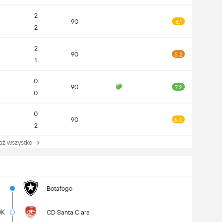
2
90
6.1
2
2
90
5.2
1
0
90
7.2
0
0
90
6.0
2
 wszystko
Botafogo
0K
CD Santa Clara