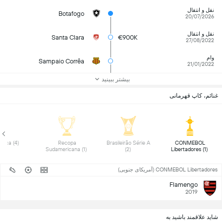
نقل و انتقال
Botafogo
20/07/2026
نقل و انتقال
Santa Clara
€900K
27/08/2022
وام
Sampaio Corrêa
21/01/2022
بیشتر ببینید
غنائم، کاپ قهرمانی
 Carioca (4) 
 Recopa 
 Brasileirão Série A 
 CONMEBOL 
Sudamericana (1) 
(2) 
Libertadores (1) 
CONMEBOL Libertadores (آمریکای جنوبی)
Flamengo
2019
شاید علاقمند باشید به