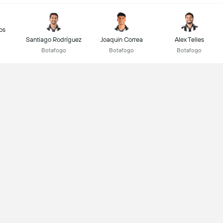
os
Santiago Rodríguez
Joaquin Correa
Alex Telles
Botafogo
Botafogo
Botafogo