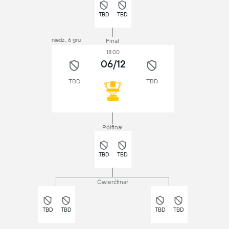
TBD
TBD
niedz., 6 gru
Final
18:00
06/12
TBD
TBD
Półfinał
TBD
TBD
Ćwierćfinał
TBD
TBD
TBD
TBD