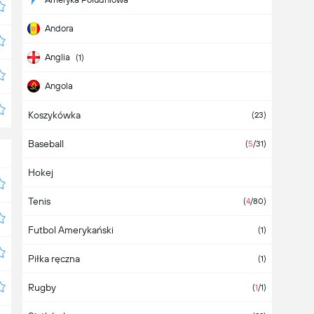
Andora
Anglia
(1)
Angola
Koszykówka
Antigua i Barbuda
(23)
Baseball
Arabia Saudyjska
(
5
/31)
Hokej
Argentyna
(7)
Tenis
Armenia
(
4
/80)
Futbol Amerykański
Aruba
(1)
Piłka ręczna
Australia
(1)
Rugby
Austria
(
1
/1)