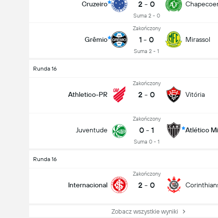
2
-
0
Cruzeiro
Chapecoe
Suma 2 - 0
Zakończony
1
-
0
Grêmio
Mirassol
Suma 2 - 1
Runda 16
Zakończony
2
-
0
Athletico-PR
Vitória
Zakończony
0
-
1
Juventude
Atlético M
Suma 0 - 1
Runda 16
Zakończony
2
-
0
Internacional
Corinthian
Zobacz wszystkie wyniki