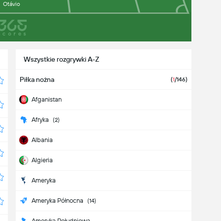
Otávio
Wszystkie rozgrywki A-Z
Piłka nożna
(
1
/146)
Afganistan
Afryka
(2)
Albania
Algieria
Ameryka
Ameryka Północna
(14)
Ameryka Południowa