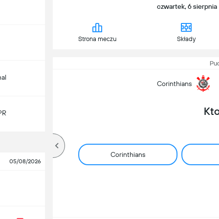
czwartek, 6 sierpnia
Strona meczu
Składy
Puc
nal
Corinthians
Kt
PR
Corinthians
05/08/2026