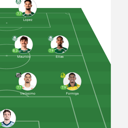
7.7
Lopez
8.3
7.9
Mauricio
Ellias
7.7
7.9
Veríssimo
Formiga
1