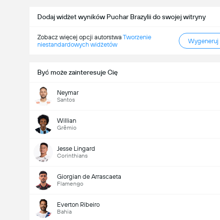
Dodaj widżet wyników Puchar Brazylii do swojej witryny
Zobacz więcej opcji autorstwa
Tworzenie
Wygeneruj
niestandardowych widżetów
Być może zainteresuje Cię
Neymar
Santos
Willian
Grêmio
Jesse Lingard
Corinthians
Giorgian de Arrascaeta
Flamengo
Everton Ribeiro
Bahia