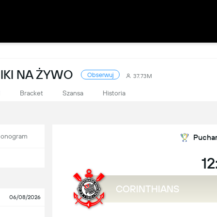
IKI NA ŻYWO
Obserwuj
37.73M
i
Bracket
Szansa
Historia
onogram
Puchar 
12
CORINTHIANS
06/08/2026