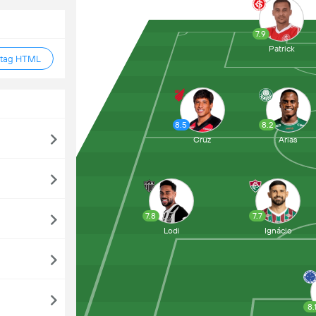
7.9
Patrick
 tag HTML
8.5
8.2
Cruz
Arias
7.8
7.7
Lodi
Ignácio
8.