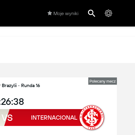
Moje wyniki
Polecany mecz
Brazylii - Runda 16
:26:38
VS
INTERNACIONAL