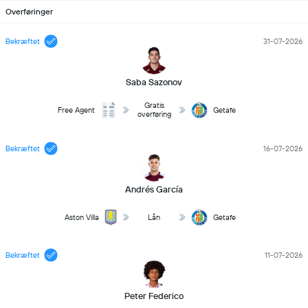
Overføringer
Bekræftet
31-07-2026
Saba Sazonov
Gratis
Free Agent
Getafe
overføring
Bekræftet
16-07-2026
Andrés García
Aston Villa
Lån
Getafe
Bekræftet
11-07-2026
Peter Federico