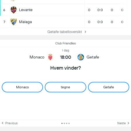
Levante
6
0
0:0
0
0
Malaga
7
0
0:0
0
0
Getafe tabelloversikt
Club Friendlies
I dag
18:00
Monaco
Getafe
Hvem vinder?
Monaco
tegne
Getafe
Previous
Neste