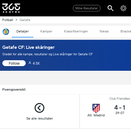
Mine Resultater
Fotball
Getafe
Detaljer
Kamper
Klassifiseringer
News
Bracke
Getafe CF: Live skåringer
Stedet for alle kampe, resultater og Live skåringer for Getafe CF
Follow
4.5K
Poengoversikt
Club Friendlies
4
-
1
29-07
Atl. Madrid
Se alle resultater