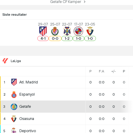
Getafe CF Kamper
Siste resultater
29-07
25-07
22-07
17-07
23-05
4
-
1
0
-
0
1
-
2
1
-
0
1
-
0
LaLiga
P
F:A
+/-
P
Atl. Madrid
1
0
0:0
0
0
Espanyol
2
0
0:0
0
0
Getafe
3
0
0:0
0
0
Osasuna
4
0
0:0
0
0
Deportivo
5
0
0:0
0
0