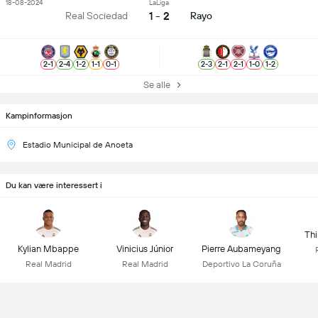
18-08-2024
LaLiga
1 - 2
Real Sociedad
Rayo
2
-
1
2
-
4
1
-
2
1
-
1
0
-
1
2
-
3
2
-
1
2
-
1
1
-
0
1
-
2
Se alle
Kampinformasjon
Estadio Municipal de Anoeta
Du kan være interessert i
Thi
Kylian Mbappe
Vinicius Júnior
Pierre Aubameyang
Real Madrid
Real Madrid
Deportivo La Coruña