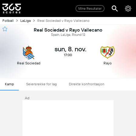
Mine Resultater
Fotball
LaLiga
Real Sociedad v Rayo Vallecano
Real Sociedad v Rayo Vallecano
Spain, LaLiga, Round 12
sun, 8. nov.
17:00
Real Sociedad
Rayo
Kamp
Seiersrekke for lag
Direkte konfrontasjon
Ad