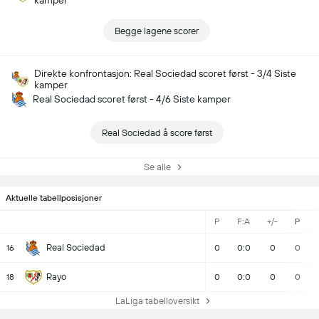
kamper
Begge lagene scorer
Direkte konfrontasjon: Real Sociedad scoret først - 3/4 Siste
kamper
Real Sociedad scoret først - 4/6 Siste kamper
Real Sociedad å score først
Se alle
Aktuelle tabellposisjoner
P
F:A
+/-
P
Real Sociedad
16
0
0:0
0
0
Rayo
18
0
0:0
0
0
LaLiga tabelloversikt