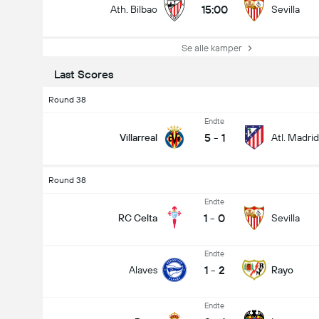
15:00
Ath. Bilbao
Sevilla
Se alle kamper
Last Scores
Round 38
Endte
5
-
1
Villarreal
Atl. Madrid
Round 38
Endte
1
-
0
RC Celta
Sevilla
Endte
1
-
2
Alaves
Rayo
Endte