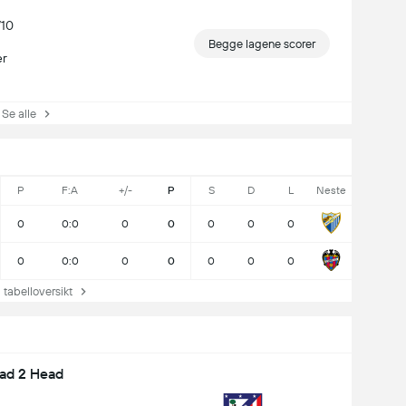
/10
Begge lagene scorer
er
e alle
P
F:A
+/-
P
S
D
L
Neste
0
0:0
0
0
0
0
0
0
0:0
0
0
0
0
0
abelloversikt
ad 2 Head