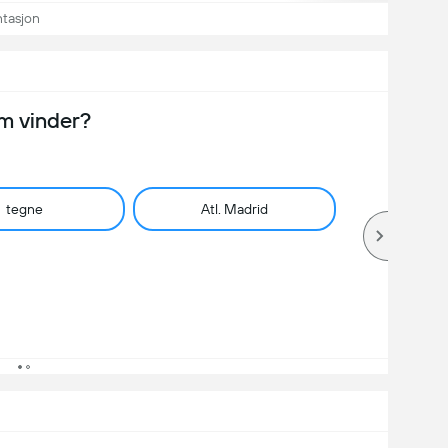
ntasjon
m vinder?
tegne
Atl. Madrid