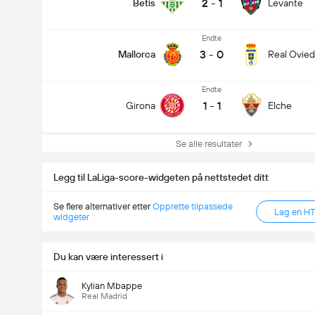
2
-
1
Betis
Levante
Endte
3
-
0
Mallorca
Real Ovie
Endte
1
-
1
Girona
Elche
Se alle resultater
Legg til LaLiga-score-widgeten på nettstedet ditt
Se flere alternativer etter
Opprette tilpassede
Lag en H
widgeter
Du kan være interessert i
Kylian Mbappe
Real Madrid