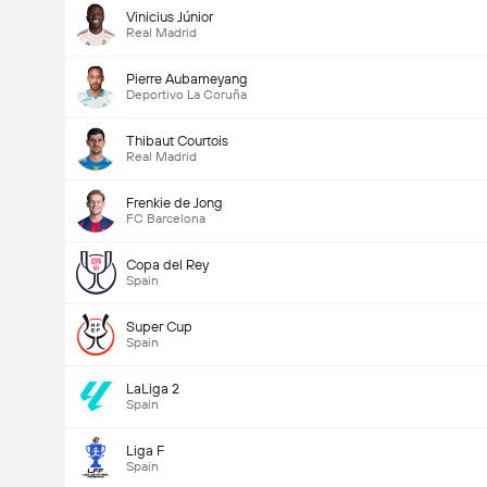
Vinicius Júnior
Real Madrid
Pierre Aubameyang
Deportivo La Coruña
Thibaut Courtois
Real Madrid
Frenkie de Jong
FC Barcelona
Copa del Rey
Spain
Super Cup
Spain
LaLiga 2
Spain
Liga F
Spain