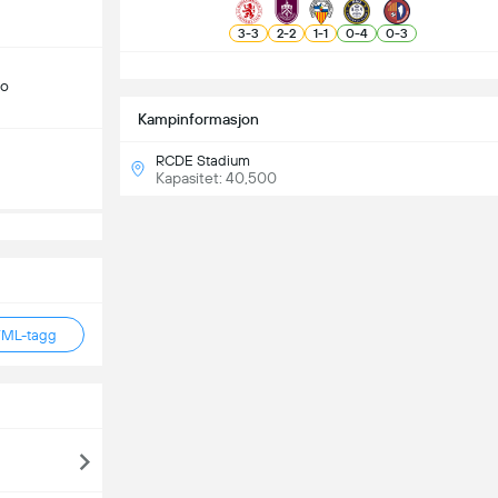
3
-
3
2
-
2
1
-
1
0
-
4
0
-
3
S
do
Kampinformasjon
RCDE Stadium
Kapasitet: 40,500
TML-tagg