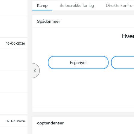
Kamp
Seiersrekke for lag
Direkte konfro
Spådommer
Hve
16-08-2026
Espanyol
17-08-2026
opptendenser