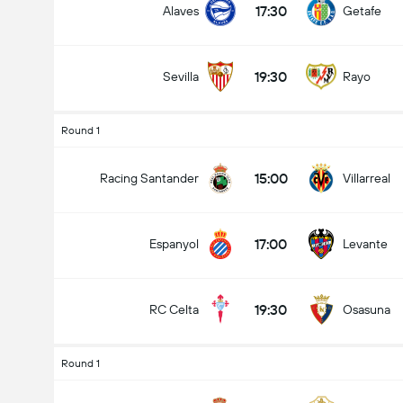
17:30
Alaves
Getafe
19:30
Sevilla
Rayo
Totalt mål i kamp (2.5)
Round 1
15:00
Racing Santander
Villarreal
under
over
17:00
Espanyol
Levante
19:30
RC Celta
Osasuna
Round 1