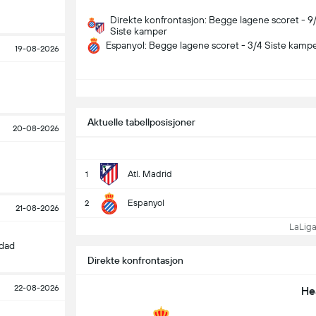
Direkte konfrontasjon: Begge lagene scoret - 9
Siste kamper
Espanyol: Begge lagene scoret - 3/4 Siste kamp
19-08-2026
S
Aktuelle tabellposisjoner
20-08-2026
Atl. Madrid
1
Espanyol
2
21-08-2026
LaLiga t
edad
Direkte konfrontasjon
22-08-2026
He