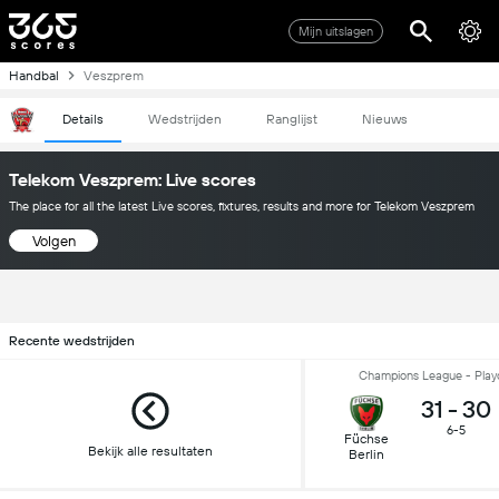
Mijn uitslagen
Handbal
Veszprem
Details
Wedstrijden
Ranglijst
Nieuws
Telekom Veszprem: Live scores
The place for all the latest Live scores, fixtures, results and more for Telekom Veszprem
Volgen
Recente wedstrijden
Champions League - Playof
31
-
30
6-5
Füchse
Bekijk alle resultaten
Berlin