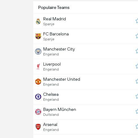
Populaire Teams
Real Madrid
Spanje
FC Barcelona
Spanje
Manchester City
Engeland
Liverpool
Engeland
Manchester United
Engeland
Chelsea
Engeland
Bayern München
Duitsland
Arsenal
Engeland