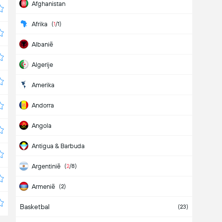
Afghanistan
Afrika
(
1
/1)
Albanië
Algerije
Amerika
Andorra
Angola
Antigua & Barbuda
Argentinië
(
2
/8)
Armenië
(2)
Basketbal
Aruba
(23)