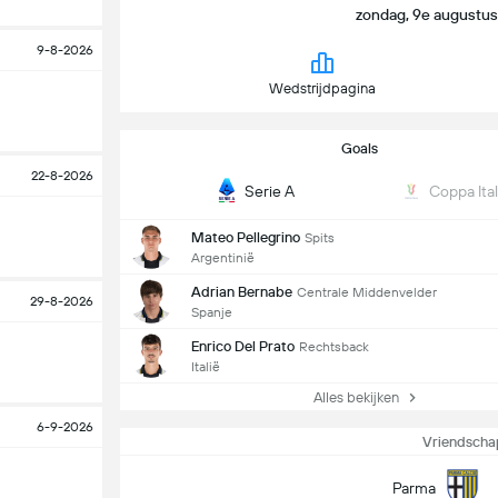
zondag, 9e augustus |
9-8-2026
Wedstrijdpagina
Goals
22-8-2026
Serie A
Coppa Ital
Mateo Pellegrino
Spits
Argentinië
Adrian Bernabe
Centrale Middenvelder
29-8-2026
Spanje
Enrico Del Prato
Rechtsback
Italië
Alles bekijken
6-9-2026
Vriendschap
Parma