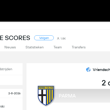
VE SCORES
Volgen
1.8K
Nieuws
Statistieken
Team
Transfers
strijden
Vriendsch
2 
2-8-2026
PARMA
niki