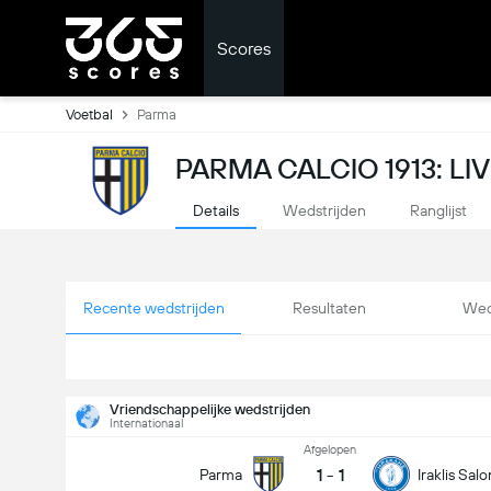
Scores
Voetbal
Parma
PARMA CALCIO 1913: LI
Details
Wedstrijden
Ranglijst
Recente wedstrijden
Resultaten
Wed
Vriendschappelijke wedstrijden
Internationaal
Afgelopen
1
-
1
Parma
Iraklis Salo