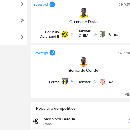
Bevestigd
31-7-2
Ousmane Diallo
Transfer
Borussia
Parma
€1.5M
Dortmund II
Bevestigd
26-7-2
Bernardo Conde
Parma
Transfer
AVS
Alle
Populaire competities
Champions League
Europa