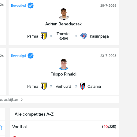
026
Bevestigd
28-7-2026
Adrian Benedyczak
Transfer
Parma
Kasımpaşa
€4M
026
Bevestigd
23-7-2026
Filippo Rinaldi
Parma
Verhuurd
Catania
s bekijken
Alle competities A-Z
Voetbal
(
40
/225)