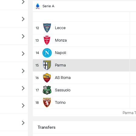
Serie A
Lecce
12
Monza
13
Napoli
14
Parma
15
AS Roma
16
Sassuolo
17
Torino
18
Parma Ta
Transfers