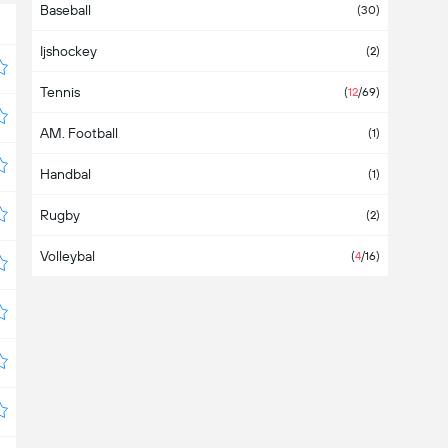
Baseball
Australië
(30)
Ijshockey
Azerbeidzjan
(2)
Tennis
Azië
(2)
(
12
/69)
AM. Football
Bahamas
(1)
Handbal
Bahrein
(1)
Rugby
Bangladesh
(2)
Volleybal
Barbados
(
4
/16)
België
(1)
Belize
Bermuda
Boeroendi