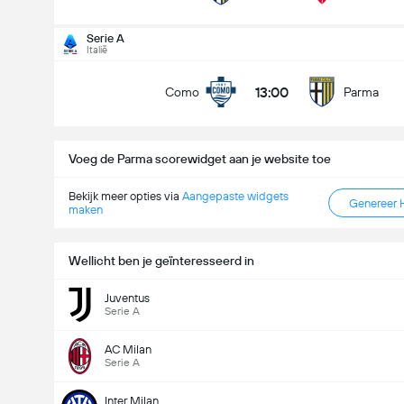
Doelpunten - Meer dan/minder dan (2.5)
Serie A
Italië
13:00
Como
Parma
Minder dan
Meer dan
Voeg de Parma scorewidget aan je website toe
Bekijk meer opties via
Aangepaste widgets
Genereer 
maken
Wellicht ben je geïnteresseerd in
Juventus
Serie A
AC Milan
Serie A
Inter Milan