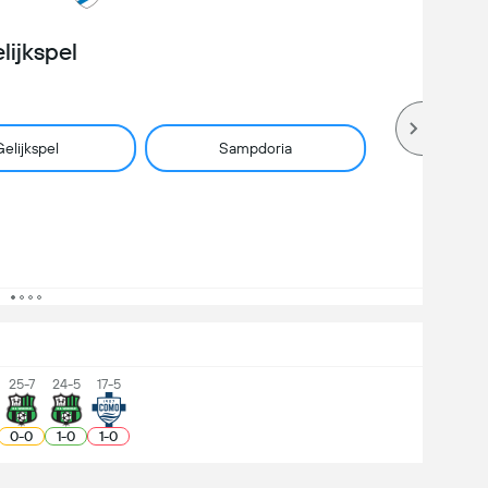
lijkspel
elijkspel
Sampdoria
25-7
24-5
17-5
0
-
0
1
-
0
1
-
0