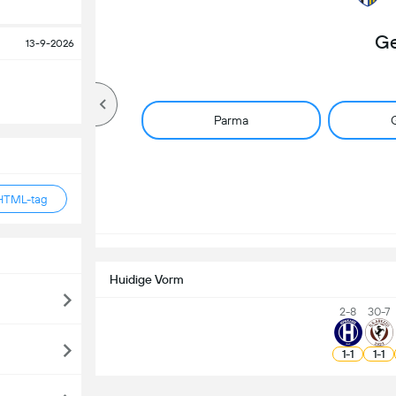
Ge
13-9-2026
Parma
G
HTML-tag
Huidige Vorm
2-8
30-7
1
-
1
1
-
1