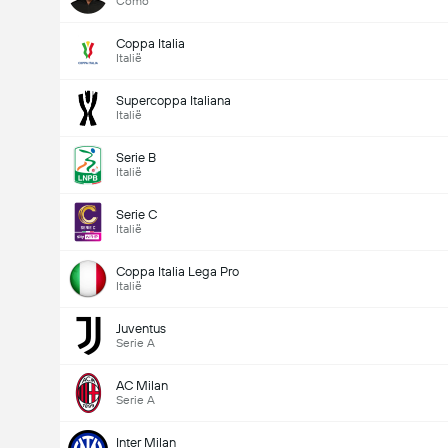
Como
Coppa Italia
Italië
Supercoppa Italiana
Italië
Serie B
Italië
Serie C
Italië
Coppa Italia Lega Pro
Italië
Juventus
Serie A
AC Milan
Serie A
Inter Milan