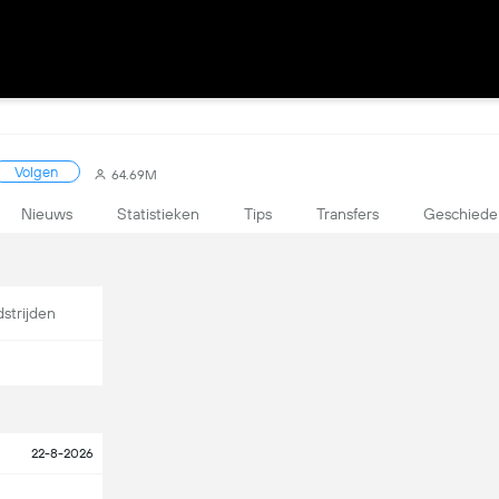
Volgen
64.69M
Nieuws
Statistieken
Tips
Transfers
Geschiede
strijden
22-8-2026