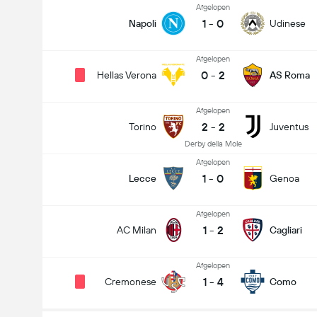
Afgelopen
1
-
0
Napoli
Udinese
Afgelopen
0
-
2
Hellas Verona
AS Roma
Afgelopen
2
-
2
Torino
Juventus
Derby della Mole
Afgelopen
1
-
0
Lecce
Genoa
Afgelopen
1
-
2
AC Milan
Cagliari
Afgelopen
1
-
4
Cremonese
Como