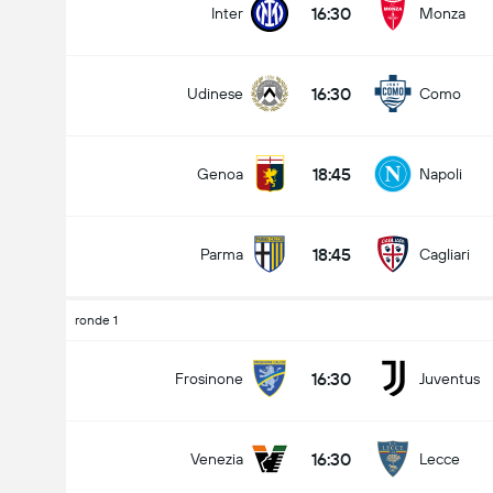
16:30
Inter
Monza
16:30
Udinese
Como
18:45
Genoa
Napoli
18:45
Parma
Cagliari
ronde 1
16:30
Frosinone
Juventus
16:30
Venezia
Lecce