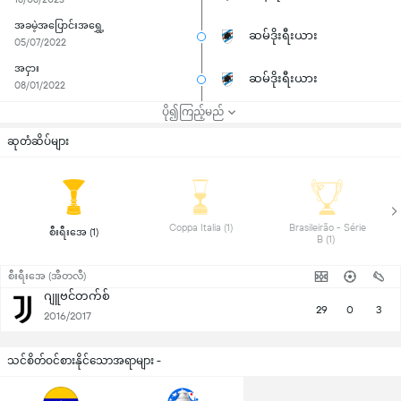
အခမဲ့အပြောင်းအရွှေ့
ဆမ်ဒိုးရီးယား
05/07/2022
အငှား
ဆမ်ဒိုးရီးယား
08/01/2022
ပို၍ကြည့်မည်
ဆုတံဆိပ်များ
 Coppa Italia (1) 
 Brasileirão - Série 
 စီးရီးအေ (1) 
B (1) 
စီးရီးအေ (အီတလီ)
ဂျူဗင်တက်စ်
29
0
3
2016/2017
သင်စိတ်ဝင်စားနိုင်သောအရာများ -