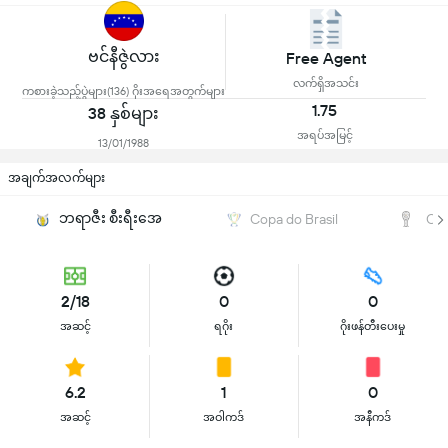
ဗင်နီဇွဲလား
Free Agent
လက်ရှိအသင်း
ကစားခဲ့သည့်ပွဲများ(136) ဂိုးအရေအတွက်များ
1.75
38 နှစ်များ
အရပ်အမြင့်
13/01/1988
အချက်အလက်များ
ဘရာဇီး စီးရီးအေ
Copa do Brasil
CO
2/18
0
0
အဆင့်
ရဂိုး
ဂိုးဖန်တီးပေးမှု
6.2
1
0
အဆင့်
အဝါကဒ်
အနီကဒ်