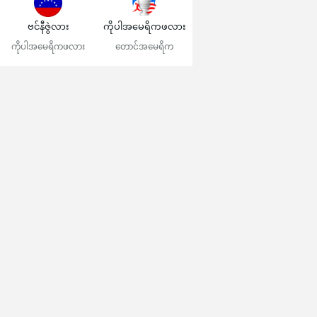
ဗင်နီဇွဲလား
ကိုပါအမေရိကဖလား
ကိုပါအမေရိကဖလား
တောင်အမေရိက