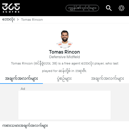
ကျွုန်ုပ်၏သွင်းဂိုးများ
ဘောလုံး
Tomas Rincon
Tomas Rincon
Defensive Midfield
Tomas Rincon (ဗင်နီဇွဲလား, 38) is a free agent ဘောလုံး player, who last
played for ဆန်တို့စ် in ဘရာဇီး.
အချက်အလက်များ
ပွဲစဉ်များ
အချက်အလက်များ
Ad
ကစားသမားအချက်အလက်များ