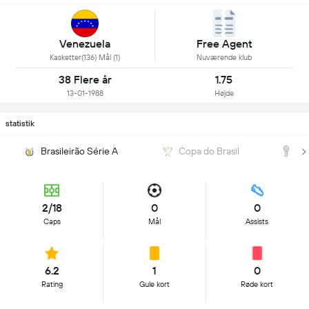
Venezuela
Free Agent
Kasketter(136) Mål (1)
Nuværende klub
38 Flere år
1.75
13-01-1988
Højde
statistik
Brasileirão Série A
Copa do Brasil
C
2/18
0
0
Caps
Mål
Assists
6.2
1
0
Rating
Gule kort
Røde kort