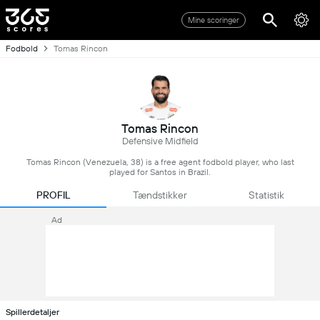
Mine scoringer
Fodbold
Tomas Rincon
Tomas Rincon
Defensive Midfield
Tomas Rincon (Venezuela, 38) is a free agent fodbold player, who last
played for Santos in Brazil.
PROFIL
Tændstikker
Statistik
Ad
Spillerdetaljer