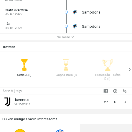
Gratis overførsel
Sampdoria
05-07-2022
Lån
Sampdoria
08-01-2022
Se mere
Trofæer
 Serie A (1) 
 Coppa Italia (1) 
 Brasileirão - Série 
B (1) 
Serie A (Italy)
Juventus
29
0
3
2016/2017
Du kan muligvis være interesseret i