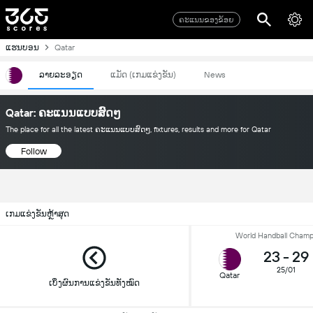
ຄະແນນຂອງຂ້ອຍ
ແຮນບອນ
Qatar
ລາຍລະອຽດ
ແມັດ (ເກມແຂ່ງຂັນ)
News
Qatar: ຄະແນນແບບສົດໆ
The place for all the latest ຄະແນນແບບສົດໆ, fixtures, results and more for Qatar
Follow
ເກມແຂ່ງຂັນຫຼ້າສຸດ
World Handball Champ
23
-
29
25/01
Qatar
ເບິ່ງຜົນການແຂ່ງຂັນທັງໝົດ