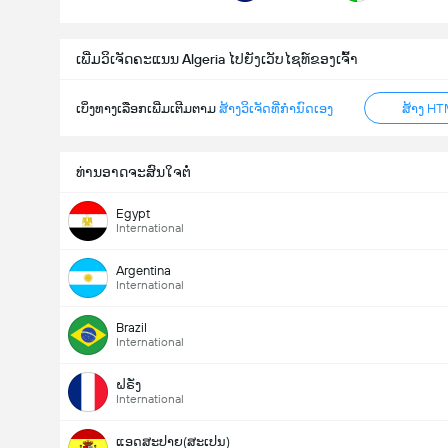
ເພີ່ມວິເຈັດຄະແນນ Algeria ໄປຍັງເວັບໄຊທ໌ຂອງເຈົ້າ
ເບິ່ງທາງເລືອກເພີ່ມເຕີມຕາມ
ສ້າງວິເຈັດທີ່ກຳນົດເອງ
ສ້າງ HT
ທ່ານອາດຈະສົນໃຈຕໍ່
Egypt
International
Argentina
International
Brazil
International
ຝຣັ່ງ
International
ແອດສະປາຍ​(ສະເປນ)