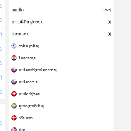
ເທນນິດ
(
5
/69)
ອາເມລິກັນ ຟຸດບອນ
(1)
ແຮນບອນ
(1)
ເກຣັກ (ກຣີກ)
ໂຄຣເອເຊຍ
ສະໂລວາກີ(ສະໂລວາເກຍ)
ສະໂລເວເນຍ
ສະວິດເຊີແລນ
ຊູເອດ(ສະວີເດັນ)
ເດັນມາກ
ນໍເວ