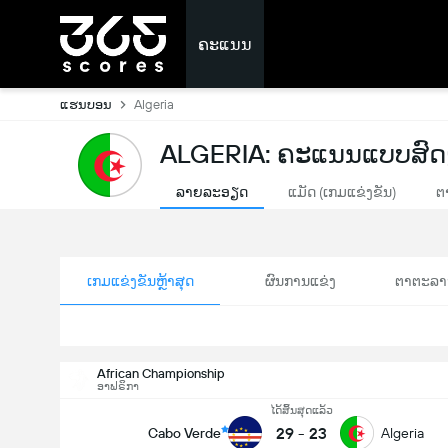
ຄະແນນ
ແຮນບອນ
Algeria
ALGERIA: ຄະແນນແບບສົ
ລາຍລະອຽດ
ແມັດ (ເກມແຂ່ງຂັນ)
ຕ
ເກມແຂ່ງຂັນຫຼ້າສຸດ
ຜົນການແຂ່ງ
ຕາຕະລາ
African Championship
ອາຟຣິກາ
ໄດ້ສິ້ນສຸດແລ້ວ
29
-
23
Cabo Verde
Algeria