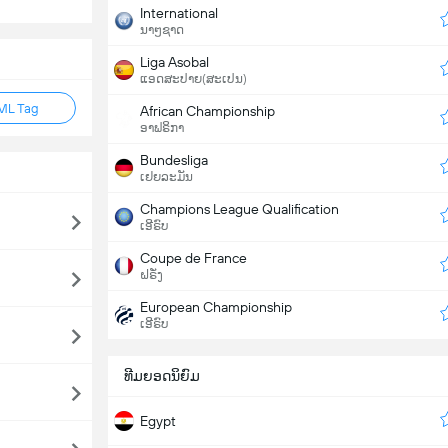
International
ນາໆຊາດ
Liga Asobal
ແອດສະປາຍ​(ສະເປນ)
ML Tag
African Championship
ອາຟຣິກາ
Bundesliga
ເຢຍລະມັນ
Champions League Qualification
ເອີຣົບ
Coupe de France
ຝຣັ່ງ
European Championship
ເອີຣົບ
ທີມຍອດນິຍົມ
Egypt