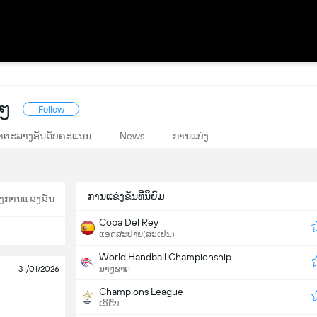
ດໆ
Follow
າຕະລາງອັນດັບຄະແນນ
News
ການແບ່ງ
ການແຂ່ງຂັນທີ່ນິຍົມ
ງການແຂ່ງຂັນ
Copa Del Rey
ແອດສະປາຍ​(ສະເປນ)
World Handball Championship
31/01/2026
ນາໆຊາດ
Champions League
ເອີຣົບ