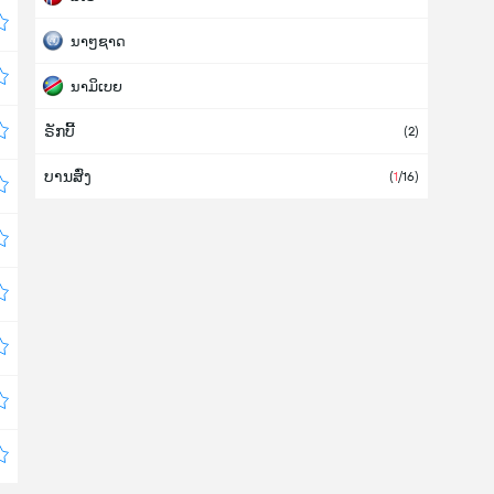
ນາໆຊາດ
ນາມິເບຍ
ຣັກບີ້
ໄນເຈີ
(2)
ບານສົ່ງ
ເບລາຣຸດສ
(
1
/16)
ໂປໂລຍ(ໂປແລນ)
ຝຣັ່ງ
ແຟັງລັງ (ຟິນແລນ)
ເຢຍລະມັນ
ຣັດເຊຍ
ເວລ
ອາກຊັງຕິນ(ອາເຈັນຕິນາ)
(1)