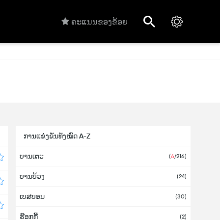
ຄະແນນຂອງຂ້ອຍ
ການແຂ່ງຂັນທັງໝົດ A-Z
ບານເຕະ
(
6
/216)
ບານບ້ວງ
(24)
ເບສບອນ
(30)
ຮ໊ອກກີ້
(2)