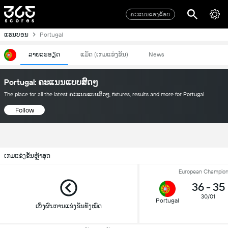
ຄະແນນຂອງຂ້ອຍ
ແຮນບອນ
Portugal
ລາຍລະອຽດ
ແມັດ (ເກມແຂ່ງຂັນ)
News
Portugal: ຄະແນນແບບສົດໆ
The place for all the latest ຄະແນນແບບສົດໆ, fixtures, results and more for Portugal
Follow
ເກມແຂ່ງຂັນຫຼ້າສຸດ
European Champion
36
-
35
30/01
Portugal
ເບິ່ງຜົນການແຂ່ງຂັນທັງໝົດ