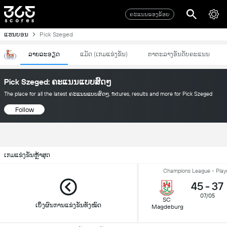
ຄະແນນຂອງຂ້ອຍ
ແຮນບອນ
Pick Szeged
ລາຍລະອຽດ
ແມັດ (ເກມແຂ່ງຂັນ)
ຕາຕະລາງອັນດັບຄະແນນ
Pick Szeged: ຄະແນນແບບສົດໆ
The place for all the latest ຄະແນນແບບສົດໆ, fixtures, results and more for Pick Szeged
Follow
ເກມແຂ່ງຂັນຫຼ້າສຸດ
Champions League - Playof
45
-
37
07/05
SC
ເບິ່ງຜົນການແຂ່ງຂັນທັງໝົດ
Magdeburg