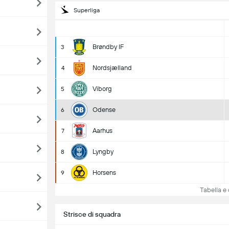
Superliga
Brøndby IF
3
Nordsjælland
4
Viborg
5
Odense
6
Aarhus
7
Lyngby
8
Horsens
9
Tabella e c
Strisce di squadra