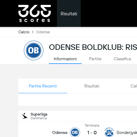
Risultati
Calcio
Odense
ODENSE BOLDKLUB: RISU
Informazioni
Partite
Classifica
Partite Recenti
Risultati
Cal
Superliga
Danimarca
Terminata
1
-
0
Odense
Sonderjys