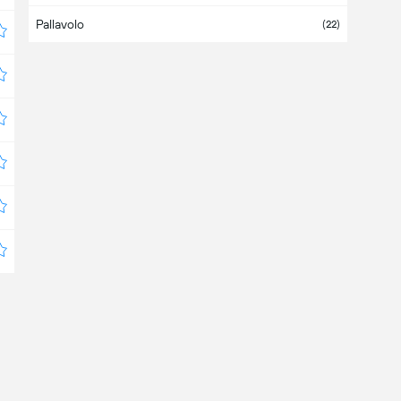
Pallavolo
Bahrain
(22)
Bangladesh
Barbados
Belgio
Belize
Bermuda
Bielorussia
(4)
Bolivia
(
1
/4)
Bosnia Erzegovina
Botswana
Brasile
(6)