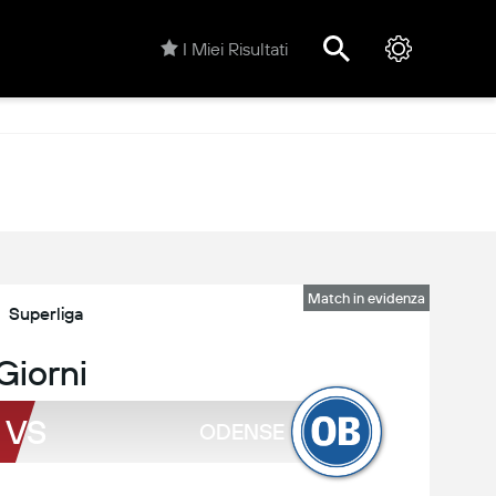
I Miei Risultati
Match in evidenza
Superliga
Giorni
VS
ODENSE