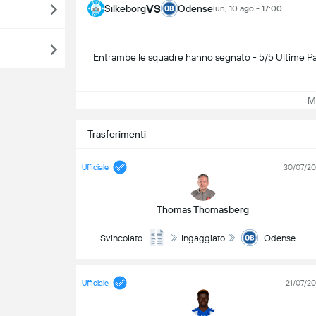
VS
Silkeborg
Odense
lun, 10 ago - 17:00
Entrambe le squadre hanno segnato - 5/5 Ultime Pa
Mos
Trasferimenti
Ufficiale
30/07/2
Thomas Thomasberg
Svincolato
Ingaggiato
Odense
Ufficiale
21/07/2