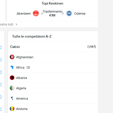
Topi Keskinen
Trasferimento
Aberdeen
Odense
€1M
tra tutti
Tutte le competizioni A-Z
Calcio
(
1
/147)
Afghanistan
Africa
(2)
Albania
Algeria
America
Andorra