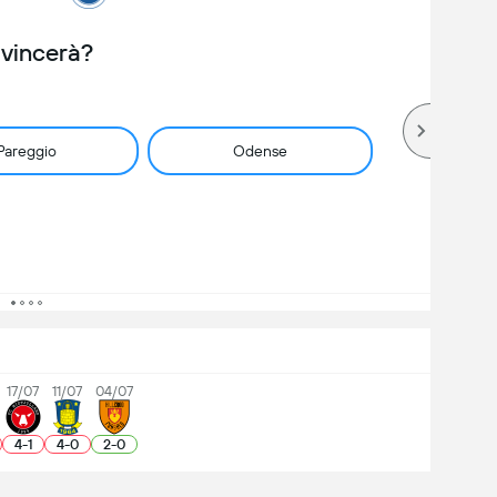
 vincerà?
Pareggio
Odense
17/07
11/07
04/07
4
-
1
4
-
0
2
-
0