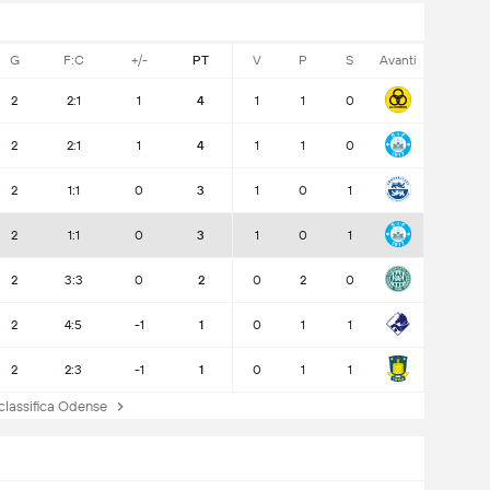
G
F:C
+/-
PT
V
P
S
Avanti
2
2:1
1
4
1
1
0
2
2:1
1
4
1
1
0
2
1:1
0
3
1
0
1
2
1:1
0
3
1
0
1
2
3:3
0
2
0
2
0
2
4:5
-1
1
0
1
1
2
2:3
-1
1
0
1
1
lassifica Odense