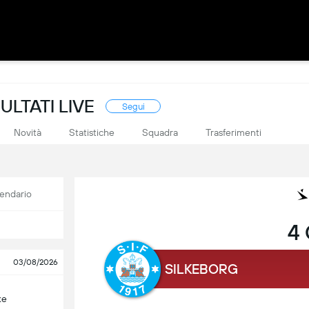
LTATI LIVE
Segui
Novità
Statistiche
Squadra
Trasferimenti
endario
4 
03/08/2026
SILKEBORG
ke