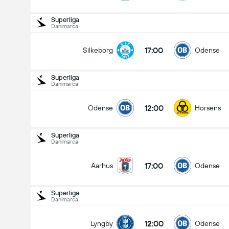
Superliga
Danimarca
17:00
Silkeborg
Odense
Superliga
Danimarca
12:00
Odense
Horsens
Superliga
Danimarca
17:00
Aarhus
Odense
Superliga
Danimarca
Superliga
16/08
12:00
Lyngby
Odense
12:00
Odense
Horsens