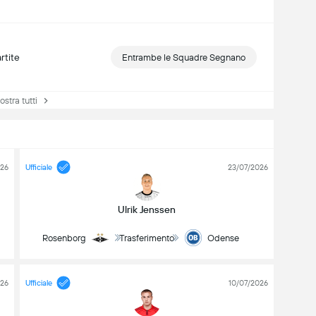
rtite
Entrambe le Squadre Segnano
tra tutti
026
Ufficiale
23/07/2026
Ulrik Jenssen
Rosenborg
Trasferimento
Odense
026
Ufficiale
10/07/2026