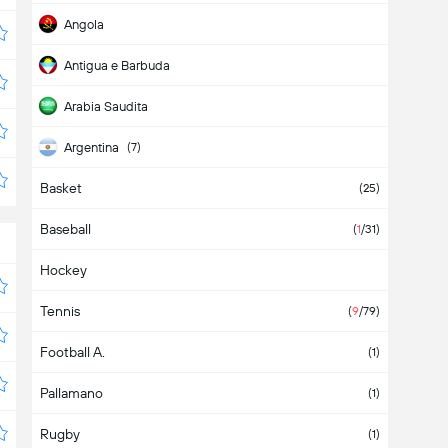
Angola
Antigua e Barbuda
Arabia Saudita
Argentina
(7)
Basket
Armenia
(25)
Baseball
Aruba
(
1
/31)
Hockey
Asia
Tennis
Australia
(
9
/79)
Football A.
Austria
(1)
Pallamano
Azerbaigian
(1)
Rugby
Bahamas
(1)