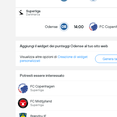
Numero totale di goal nella partita (2.5)
Superliga
Danimarca
14:00
Odense
FC Copen
Meno di
Più di
Aggiungi il widget dei punteggi Odense al tuo sito web
Visualizza altre opzioni di
Creazione di widget
Genera t
personalizzati
Potresti essere interessato
FC Copenhagen
Superliga
FC Midtjylland
Superliga
Brøndby IF