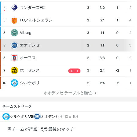
ランダーズFC
4
3
3:2
1
4
FCノルトシェラン
5
2
2:1
1
4
Viborg
6
3
1:1
0
4
オオデンセ
7
2
1:1
0
3
オーフス
8
2
3:3
0
2
ホーセンス
9
3
2:4
-2
1
0 - 1
シルケボリ
10
2
2:4
-2
1
オオデンセ テーブルと順位
チームストリーク
VS
シルケボリ
オオデンセ
月, 10日 8月
両チームが得点 - 5/5 最後のマッチ