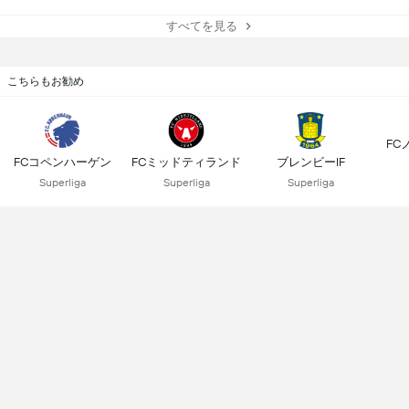
すべてを見る
こちらもお勧め
FC
FCコペンハーゲン
FCミッドティランド
ブレンビーIF
Superliga
Superliga
Superliga