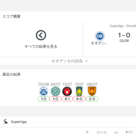
スコア概要
Superliga - Round
1
-
0
03/08
オオデンセ
すべての結果を見る
オオデンセの試合
最近の結果
03/08
24/07
17/07
11/07
04/07
1
-
0
1
-
0
4
-
1
4
-
0
2
-
0
Superliga
P
ゴール
+/-
PTS