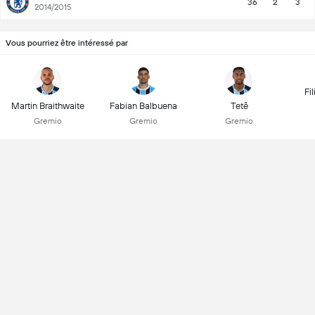
36
2
3
2014/2015
Vous pourriez être intéressé par
Fi
Martin Braithwaite
Fabian Balbuena
Tetê
Gremio
Gremio
Gremio