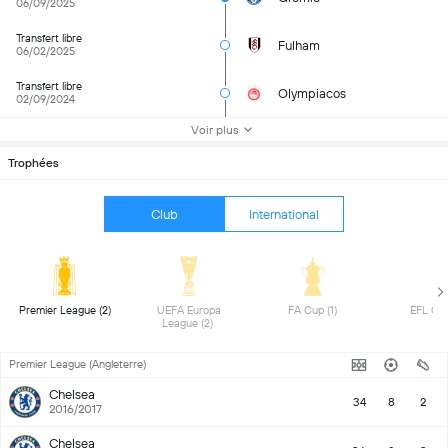
06/09/2025
Transfert libre
Fulham
06/02/2025
Transfert libre
Olympiacos
02/09/2024
Voir plus
Trophées
Club
International
 Premier League (2) 
 UEFA Europa 
 FA Cup (1) 
League (2) 
Premier League (Angleterre)
Chelsea
34
8
2
2016/2017
Chelsea