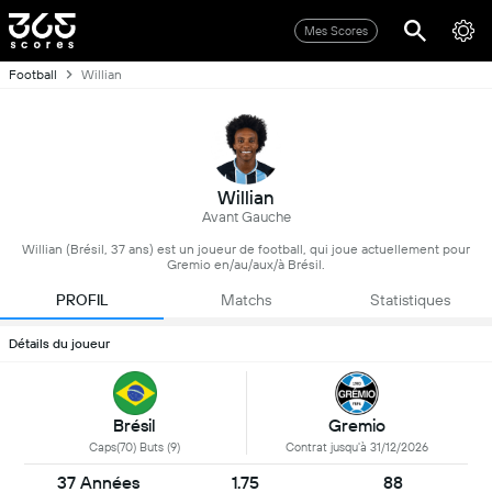
Mes Scores
Football
Willian
Willian
Avant Gauche
Willian (Brésil, 37 ans) est un joueur de football, qui joue actuellement pour
Gremio en/au/aux/à Brésil.
PROFIL
Matchs
Statistiques
Détails du joueur
Brésil
Gremio
Caps(70) Buts (9)
Contrat jusqu'à 31/12/2026
37 Années
1.75
88