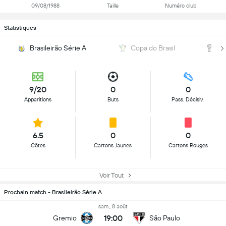
09/08/1988
Taille
Numéro club
Statistiques
Brasileirão Série A
Copa do Brasil
C
9/20
0
0
Apparitions
Buts
Pass. Décisiv.
6.5
0
0
Côtes
Cartons Jaunes
Cartons Rouges
Voir Tout
Prochain match - Brasileirão Série A
sam., 8 août
19:00
Gremio
São Paulo