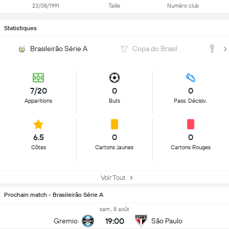
23/08/1991
Taille
Numéro club
Statistiques
Brasileirão Série A
Copa do Brasil
C
7/20
0
0
Apparitions
Buts
Pass. Décisiv.
6.5
0
0
Côtes
Cartons Jaunes
Cartons Rouges
Voir Tout
Prochain match - Brasileirão Série A
sam., 8 août
19:00
Gremio
São Paulo