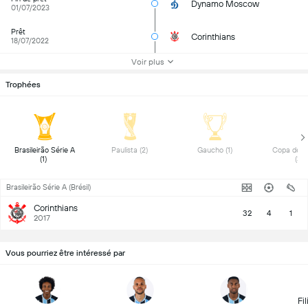
Dynamo Moscow
01/07/2023
Prêt
Corinthians
18/07/2022
Voir plus
Trophées
 Brasileirão Série A 
 Paulista (2) 
 Gaucho (1) 
 Copa de Pr
(1) 
(3) 
Brasileirão Série A (Brésil)
Corinthians
32
4
1
2017
Vous pourriez être intéressé par
Fi