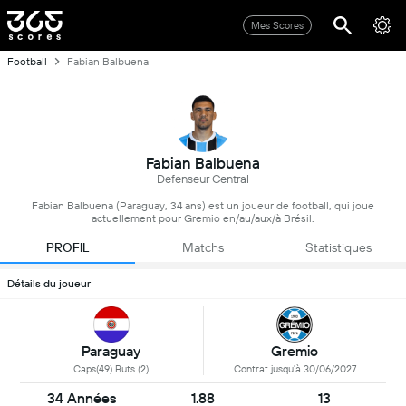
Mes Scores
Football
Fabian Balbuena
Fabian Balbuena
Defenseur Central
Fabian Balbuena (Paraguay, 34 ans) est un joueur de football, qui joue
actuellement pour Gremio en/au/aux/à Brésil.
PROFIL
Matchs
Statistiques
Détails du joueur
Paraguay
Gremio
Caps(49) Buts (2)
Contrat jusqu'à 30/06/2027
34 Années
1.88
13