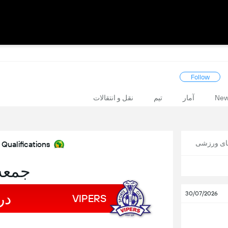
Follow
Ne
آمار
تیم
نقل و انتقالات
های ورزشی
ualifications
جمعه, 4 س
در
30/07/2026
VIPERS