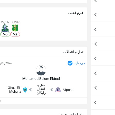
فرم فعلی
27/07
30/07
1
-
0
1
-
2
نقل و انتقالات
مورد تأیید
/07/2026
Mohamed Salem Ekbad
نقل و
Ghazl El-
انتقال
Vipers
Mehalla
رایگان
دید
مسابقات محبوب