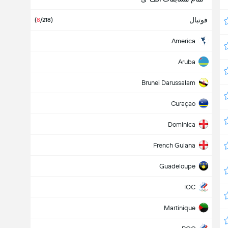
فوتبال
(
8
/218)
America
Aruba
Brunei Darussalam
Curaçao
Dominica
French Guiana
Guadeloupe
IOC
Martinique