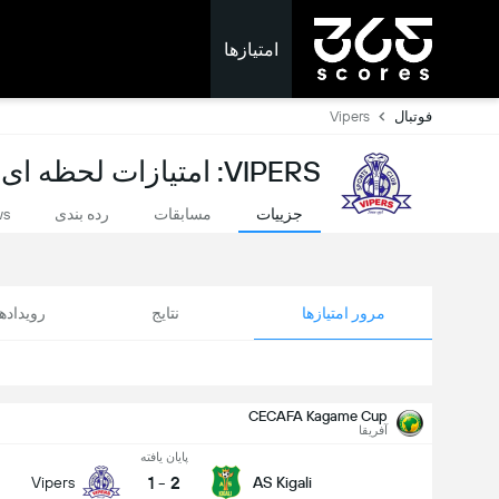
امتیازها
فوتبال
Vipers
VIPERS: امتیازات لحظه ای
جزییات
مسابقات
رده بندی
ws
مرور امتیازها
نتایج
رویداد
CECAFA Kagame Cup
آفریقا
پایان یافته
1
-
2
Vipers
AS Kigali