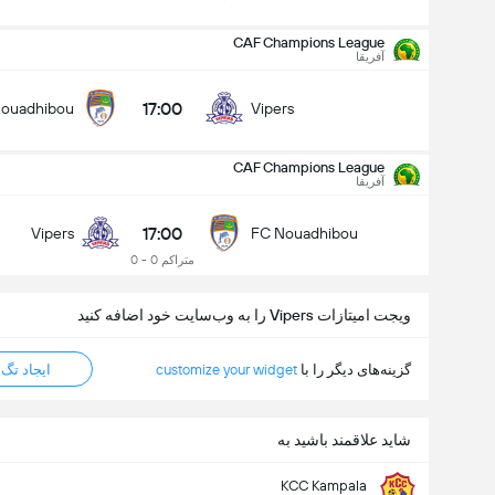
CAF Champions League
آفریقا
17:00
ouadhibou
Vipers
CAF Champions League
CAF Champions League
11/09
آفریقا
17:00
Vipers
FC Nouadhibou
17:00
Vipers
FC Nouadhibou
کل گل های بازی (2.5)
متراکم 0 - 0
ویجت امیتازات Vipers را به وب‌سایت خود اضافه کنید
زیر
بالا
گزینه‌های دیگر را با
customize your widget
ایجاد تگ HTML
شاید علاقمند باشید به
KCC Kampala