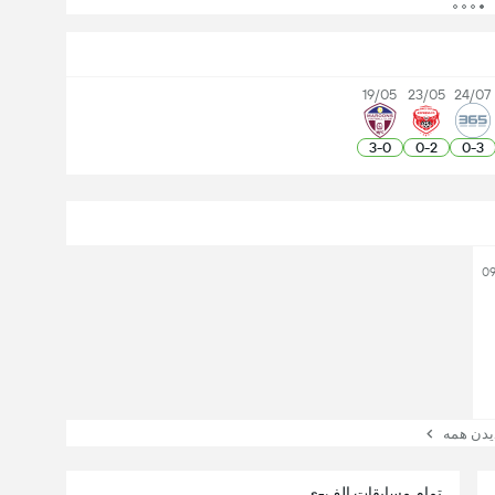
19/05
23/05
24/07
3
-
0
0
-
2
0
-
3
09
ن همه
تمام مسابقات الف-ی