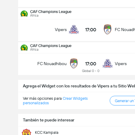
CAF Champions League
África
17:00
Vipers
FC Nouad
CAF Champions League
CAF Champions League
11/09
África
17:00
FC Nouadhibou
Vipers
17:00
FC Nouadhibou
Vipers
Goles en el partido (2.5)
Global 0 - 0
Agrega el Widget con los resultados de Vipers a tu Sitio We
Menos de
Más de
Ver más opciones para
Crear Widgets
Generar un
personalizados
También te puede interesar
KCC Kampala