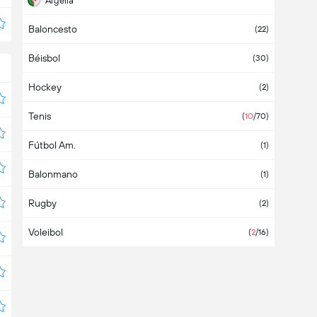
Argelia
Baloncesto
Argentina
(
3
/8)
(22)
Béisbol
Armenia
(2)
(30)
Hockey
Aruba
(2)
Tenis
Asia
(2)
(
10
/70)
Fútbol Am.
Australia
(1)
Balonmano
Austria
(
1
/4)
(1)
Rugby
Azerbaiyán
(2)
Voleibol
Bahamas
(
2
/16)
Bahrein
Bangladesh