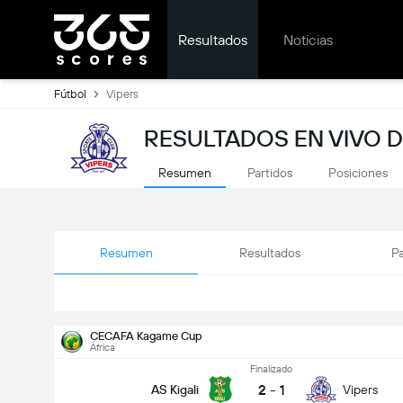
Resultados
Noticias
Fútbol
Vipers
RESULTADOS EN VIVO D
Resumen
Partidos
Posiciones
Resumen
Resultados
Pa
CECAFA Kagame Cup
África
Finalizado
2
-
1
AS Kigali
Vipers