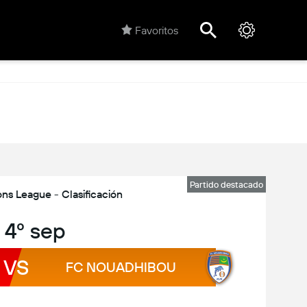
Favoritos
Partido destacado
s League - Clasificación
, 4º sep
VS
FC NOUADHIBOU