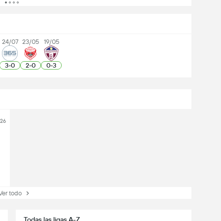
24/07
23/05
19/05
3
-
0
2
-
0
0
-
3
026
r todo
Todas las ligas A-Z