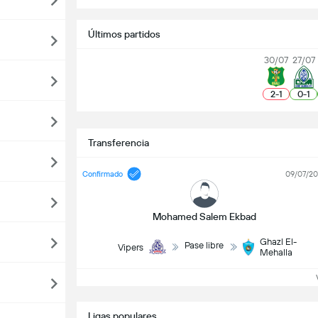
Últimos partidos
30/07
27/07
2
-
1
0
-
1
Transferencia
Confirmado
09/07/2
Mohamed Salem Ekbad
Ghazl El-
Pase libre
Vipers
Mehalla
Ve
Ligas populares