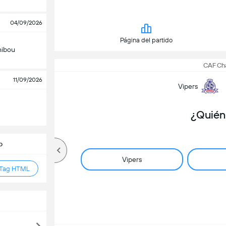
04/09/2026
Página del partido
hibou
CAF Ch
11/09/2026
Vipers
¿Quién
b
Vipers
 Tag HTML