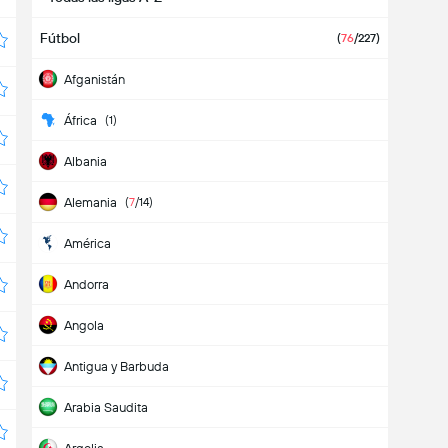
Fútbol
(
76
/227)
Afganistán
África
(1)
Albania
Alemania
(
7
/14)
América
Andorra
Angola
Antigua y Barbuda
Arabia Saudita