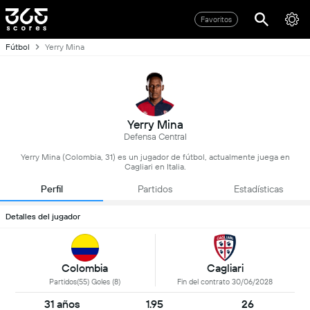
Favoritos
Fútbol
Yerry Mina
Yerry Mina
Defensa Central
Yerry Mina (Colombia, 31) es un jugador de fútbol, actualmente juega en
Cagliari en Italia.
Perfil
Partidos
Estadísticas
Detalles del jugador
Colombia
Cagliari
Partidos(55) Goles (8)
Fin del contrato 30/06/2028
31 años
1.95
26