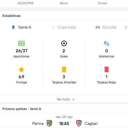
23/09/1994
Altura
Dorsal
Estadísticas
Serie A
Copa Italia
Mundial
26/37
2
0
Apariciones
Goles
Asistencias
6.9
3
1
Puntaje
Tarjetas Amarillas
Tarjetas Rojas
Ver todo
Próximo partido - Serie A
sáb, 22º ago
18:45
Parma
Cagliari