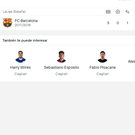
LaLiga (España)
FC Barcelona
5
0
1
2017/2018
También te puede interesar
Ale
Harry Winks
Sebastiano Esposito
Fabio Pisacane
Cagliari
Cagliari
Cagliari