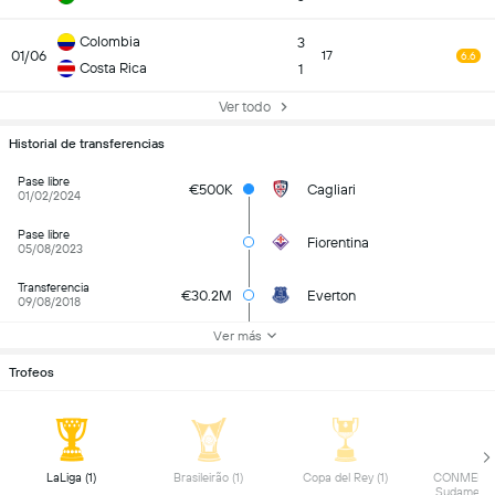
Colombia
3
01/06
17
6.6
Costa Rica
1
Ver todo
Historial de transferencias
Pase libre
€500K
Cagliari
01/02/2024
Pase libre
Fiorentina
05/08/2023
Transferencia
€30.2M
Everton
09/08/2018
Ver más
Trofeos
 LaLiga (1) 
 Brasileirão (1) 
 Copa del Rey (1) 
 CONMEBOL