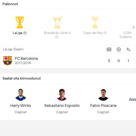
Palkinnot
 LaLiga (1) 
 Brasileirão Série A 
 Copa del Rey (1) 
 CONME
(1) 
LaLiga (Spain)
FC Barcelona
5
0
1
2017/2018
Saatat olla kiinnostunut
Ale
Harry Winks
Sebastiano Esposito
Fabio Pisacane
Cagliari
Cagliari
Cagliari