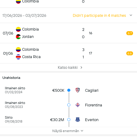
Colombia
0
17/06/2026 - 03/07/2026
Didn't participate in 4 matches
Colombia
2
07/06
16
6.7
Jordan
0
Colombia
3
01/06
17
6.6
Costa Rica
1
Katso kaikki
Urahistoria
Ilmainen siirto
€500K
Cagliari
01/02/2024
Ilmainen siirto
Fiorentina
05/08/2023
Siirto
€30.2M
Everton
09/08/2018
Näytä enemmän