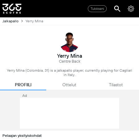
Tulokseni
Jalkapallo
Yerry Mina
Yerry Mina
Centre Back
Yerry Mina (Colombia, 31) is a jalkapallo player, currently playing for Cagliari
in Italy.
PROFIILI
Ottelut
Tilastot
Ad
Pelaajan yksityiskohdat