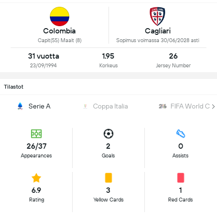
Colombia
Cagliari
Capit(55) Maait (8)
Sopimus voimassa 30/06/2028 asti
31 vuotta
1.95
26
23/09/1994
Korkeus
Jersey Number
Tilastot
Serie A
Coppa Italia
FIFA World Cu
26/37
2
0
Appearances
Goals
Assists
6.9
3
1
Rating
Yellow Cards
Red Cards