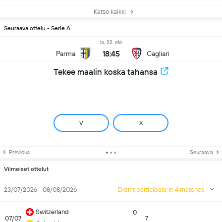
Katso kaikki
Seuraava ottelu - Serie A
la, 22. elo
18:45
Parma
Cagliari
Tekee maalin koska tahansa
V
X
Previous
Seuraava
Viimeiset ottelut
23/07/2026 - 08/08/2026
Didn't participate in 4 matches
Switzerland
0
07/07
7