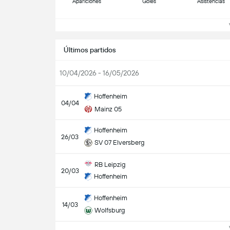
Apariciones
Goles
Asistencias
Ve
Últimos partidos
10/04/2026 - 16/05/2026
Hoffenheim
04/04
Mainz 05
Hoffenheim
26/03
SV 07 Elversberg
RB Leipzig
20/03
Hoffenheim
Hoffenheim
14/03
Wolfsburg
Ve