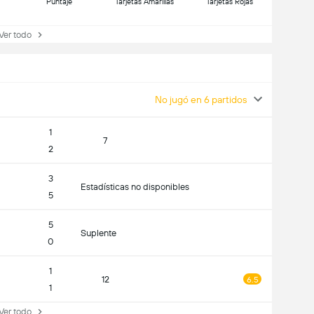
Puntaje
Tarjetas Amarillas
Tarjetas Rojas
r todo
No jugó en 6 partidos
1
7
2
3
Estadísticas no disponibles
5
5
Suplente
0
1
12
6.5
1
r todo