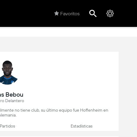
Favoritos
las Bebou
ro Delantero
ualmente no tiene club, su último equipo fue Hoffenheim en
Alemania.
Partidos
Estadísticas