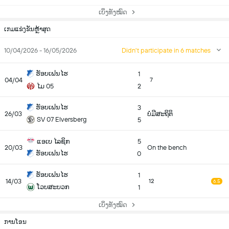
ເບິ່ງທັງໝົດ
ເກມແຂ່ງຂັນຫຼ້າສຸດ
10/04/2026 - 16/05/2026
Didn't participate in 6 matches
ຮັອບເຟນໄຮ
1
04/04
7
ໄມ 05
2
ຮັອບເຟນໄຮ
3
26/03
ບໍ່ມີສະຖິຕິ
SV 07 Elversberg
5
ແອເບ ໄລຊິກ
5
20/03
On the bench
ຮັອບເຟນໄຮ
0
ຮັອບເຟນໄຮ
1
14/03
12
6.5
ໂວບສະບວກ
1
ເບິ່ງທັງໝົດ
ການໂອນ