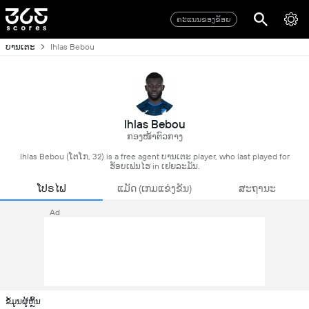
ຄະແນນຂອງຂ້ອຍ
ບານເຕະ
Ihlas Bebou
Ihlas Bebou
ກອງໜ້າຕົວກາງ
Ihlas Bebou (ໂຕໂກ, 32) is a free agent ບານເຕະ player, who last played for
ຮັອບເຟນໄຮ in ເຢຍລະມັນ.
ໂປຣໄຟ
ແມັດ (ເກມແຂ່ງຂັນ)
ສະຖານະ
Ad
ຂໍ້ມູນຜູ້ຫຼິ້ນ