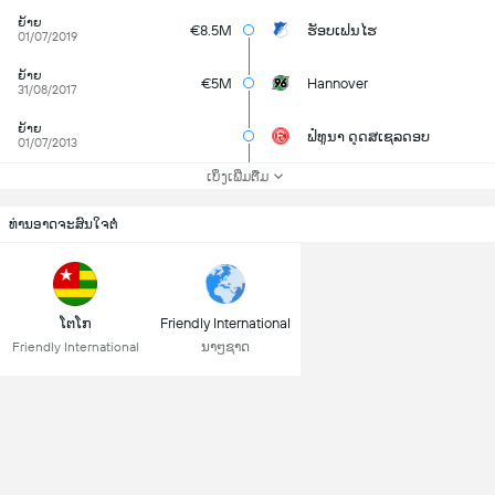
ຍ້າຍ
€8.5M
ຮັອບເຟນໄຮ
01/07/2019
ຍ້າຍ
€5M
Hannover
31/08/2017
ຍ້າຍ
ຟໍທູນາ ດຸດສເຊລດອບ
01/07/2013
ເບິ່ງເພີ່ມຕື່ມ
ທ່ານອາດຈະສົນໃຈຕໍ່
ໂຕໂກ
Friendly International
Friendly International
ນາໆຊາດ