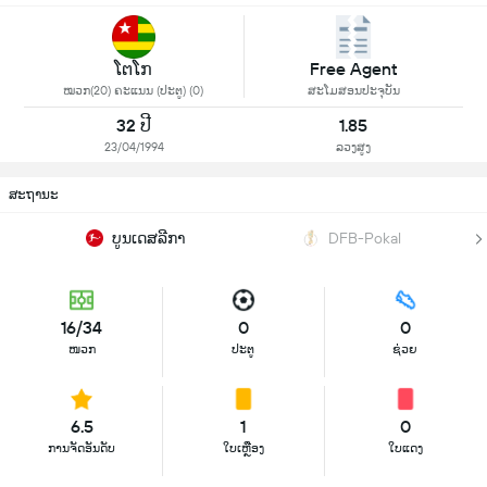
ໂຕໂກ
Free Agent
ໝວກ(20) ຄະແນນ (ປະຕູ) (0)
ສະໂມສອນປະຈຸບັນ
32 ປີ
1.85
23/04/1994
ລວງສູງ
ສະຖານະ
ບູນເດສລີກາ
DFB-Pokal
16/34
0
0
ໜວກ
ປະຕູ
ຊ່ວຍ
6.5
1
0
ການຈັດອັນດັບ
ໃບເຫຼືອງ
ໃບແດງ