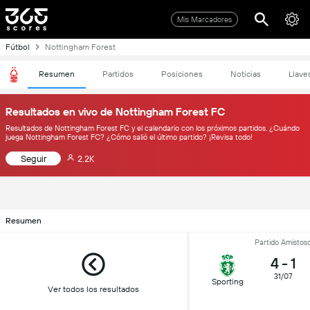
Mis Marcadores
Fútbol
Nottingham Forest
Resumen
Partidos
Posiciones
Noticias
Llave
Resultados en vivo de Nottingham Forest FC
Resultados de Nottingham Forest FC y el calendario con los próximos partidos. ¿Cuándo
juega Nottingham Forest FC? ¿Cómo salió el último partido? ¡Revisa todo!
Seguir
2.2K
Resumen
Partido Amistos
4
-
1
31/07
Sporting
Ver todos los resultados