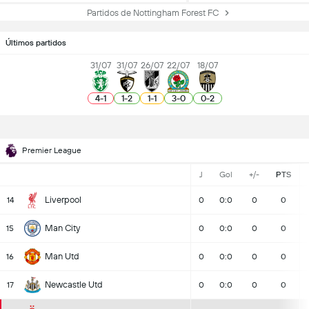
Partidos de Nottingham Forest FC
Últimos partidos
31/07
31/07
26/07
22/07
18/07
4
-
1
1
-
2
1
-
1
3
-
0
0
-
2
Premier League
J
Gol
+/-
PTS
Liverpool
14
0
0:0
0
0
Man City
15
0
0:0
0
0
Man Utd
16
0
0:0
0
0
Newcastle Utd
17
0
0:0
0
0