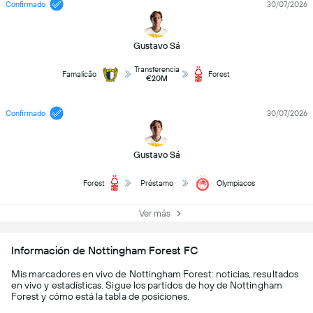
Confirmado
30/07/2026
Gustavo Sá
Transferencia
Famalicão
Forest
€20M
Confirmado
30/07/2026
Gustavo Sá
Forest
Préstamo
Olympiacos
Ver más
Información de Nottingham Forest FC
Mis marcadores en vivo de Nottingham Forest: noticias, resultados
en vivo y estadísticas. Sigue los partidos de hoy de Nottingham
Forest y cómo está la tabla de posiciones.