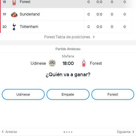
Forest
18
0
0:0
0
0
Sunderland
19
0
0:0
0
0
Tottenham
20
0
0:0
0
0
Forest Tabla de posiciones
Partido Amistoso
Mañana
18:00
Udinese
Forest
¿Quién va a ganar?
Udinese
Empate
Forest
Anterior
Siguiente