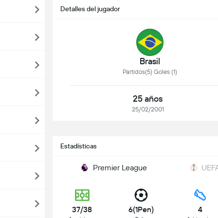
Detalles del jugador
Brasil
Partidos(5) Goles (1)
25 años
25/02/2001
Estadísticas
Premier League
UEFA
37/38
6(1Pen)
4