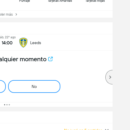
Puntaje
Tarjetas Amarillas
Tarjetas Rojas
er más
áb, 22º ago
14:00
Leeds
alquier momento
No