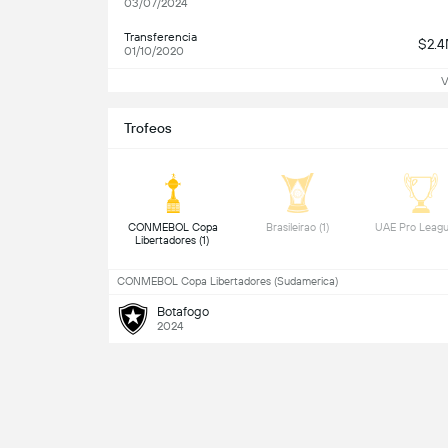
03/07/2024
Transferencia
$2.
01/10/2020
V
Trofeos
 CONMEBOL Copa 
 Brasileirao (1) 
Libertadores (1) 
CONMEBOL Copa Libertadores (Sudamerica)
Botafogo
2024