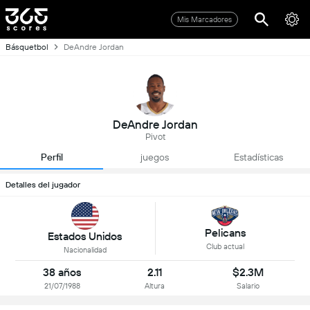
Mis Marcadores
Básquetbol
DeAndre Jordan
DeAndre Jordan
Pivot
Perfil
juegos
Estadísticas
Detalles del jugador
Pelicans
Estados Unidos
Club actual
Nacionalidad
38 años
2.11
$2.3M
21/07/1988
Altura
Salario