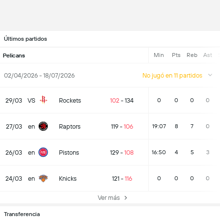
Últimos partidos
Min
Pts
Reb
Ast
Pelicans
02/04/2026 - 18/07/2026
No jugó en 11 partidos
29/03
VS
Rockets
102
-
134
0
0
0
0
27/03
en
Raptors
119
-
106
19:07
8
7
0
26/03
en
Pistons
129
-
108
16:50
4
5
3
24/03
en
Knicks
121
-
116
0
0
0
0
Ver más
Transferencia