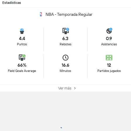
Estadísticas
NBA - Temporada Regular
4.4
6.3
0.9
Puntos
Rebotes
Asistencias
66%
16.6
12
Field Goals Average
Minutos
Partidos jugados
Ver más