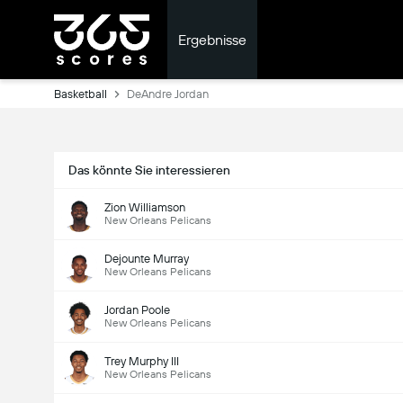
Ergebnisse
Basketball
DeAndre Jordan
Das könnte Sie interessieren
Zion Williamson
New Orleans Pelicans
Dejounte Murray
New Orleans Pelicans
Jordan Poole
New Orleans Pelicans
Trey Murphy III
New Orleans Pelicans