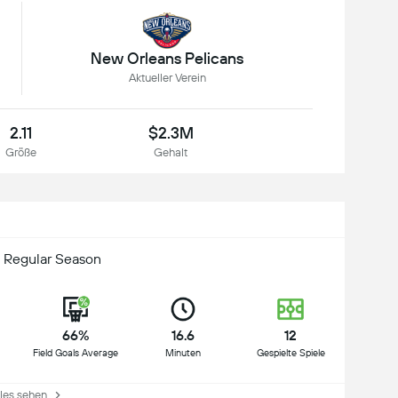
New Orleans Pelicans
Aktueller Verein
2.11
$2.3M
Größe
Gehalt
 Regular Season
66%
16.6
12
Field Goals Average
Minuten
Gespielte Spiele
es sehen