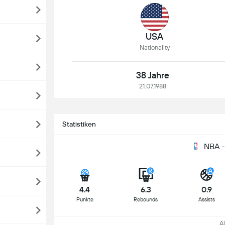
USA
Nationality
38 Jahre
21.07.1988
Statistiken
NBA -
4.4
6.3
0.9
Punkte
Rebounds
Assists
All