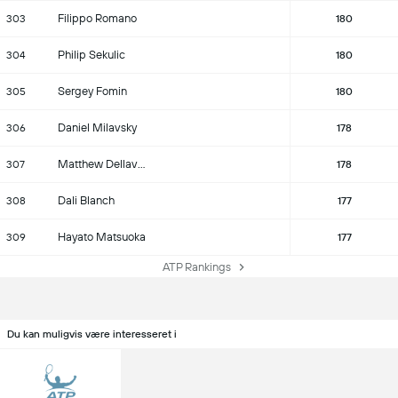
Filippo Romano
303
180
Philip Sekulic
304
180
Sergey Fomin
305
180
Daniel Milavsky
306
178
Matthew Dellavedova
307
178
Dali Blanch
308
177
Hayato Matsuoka
309
177
ATP Rankings
Du kan muligvis være interesseret i