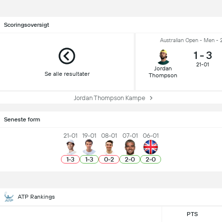
Scoringsoversigt
Australian Open - Men -
1
-
3
21-01
Jordan
Se alle resultater
Thompson
Jordan Thompson Kampe
Seneste form
21-01
19-01
08-01
07-01
06-01
1
-
3
1
-
3
0
-
2
2
-
0
2
-
0
ATP Rankings
PTS