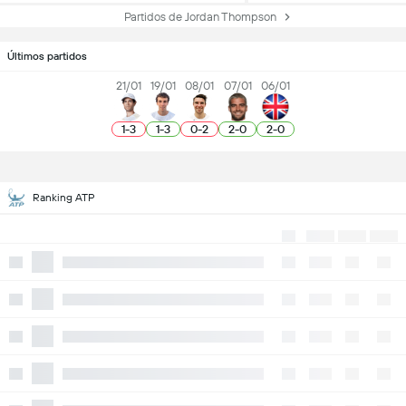
Partidos de Jordan Thompson
Últimos partidos
21/01
19/01
08/01
07/01
06/01
1
-
3
1
-
3
0
-
2
2
-
0
2
-
0
Ranking ATP