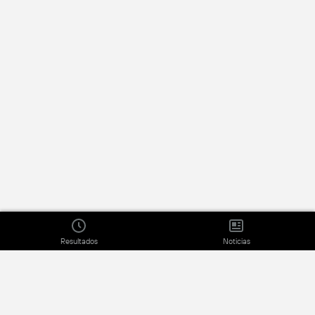
Resultados
Noticias