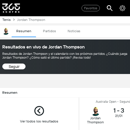
Favoritos
Tenis
Jordan Thompson
Resumen
Partidos
Noticias
Resultados en vivo de Jordan Thompson
Resultados de Jordan Thompson y el calendario con los próximos partidos. ¿Cuándo juega
Jordan Thompson? ¿Cómo salió el último partido? ¡Revisa todo!
Seguir
Resumen
Australia Open - Segun
1
-
3
21/01
Jordan
Ver todos los resultados
Thompson