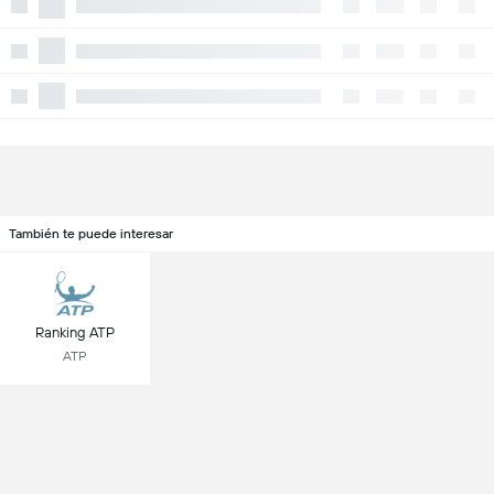
También te puede interesar
Ranking ATP
ATP