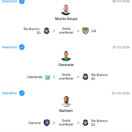
Bekræftet
24-07-2026
Murilo Souza
Gratis
Rio Branco-
SJK
overførsel
ES
Bekræftet
21-03-2026
Geovane
Gratis
Rio Branco-
Uberlandia
overførsel
ES
Bekræftet
20-03-2026
Natham
Gratis
Rio Branco-
Cianorte
overførsel
ES