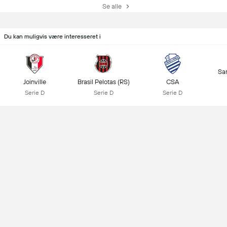
Se alle
Du kan muligvis være interesseret i
Sa
Joinville
Brasil Pelotas (RS)
CSA
Serie D
Serie D
Serie D