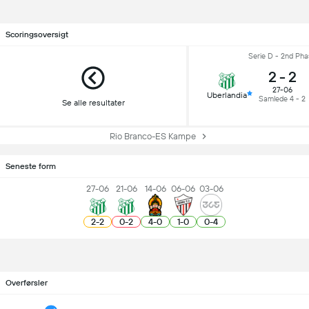
Scoringsoversigt
Serie D - 2nd Pha
2
-
2
27-06
Uberlandia
Samlede 4 - 2
Se alle resultater
Rio Branco-ES Kampe
Seneste form
27-06
21-06
14-06
06-06
03-06
2
-
2
0
-
2
4
-
0
1
-
0
0
-
4
Overførsler