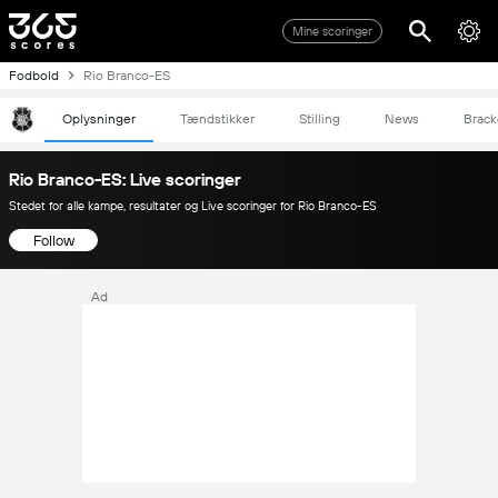
Mine scoringer
Fodbold
Rio Branco-ES
Oplysninger
Tændstikker
Stilling
News
Brack
Rio Branco-ES: Live scoringer
Stedet for alle kampe, resultater og Live scoringer for Rio Branco-ES
Follow
Ad