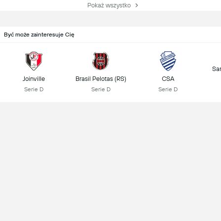
Pokaż wszystko
Być może zainteresuje Cię
Sa
Joinville
Brasil Pelotas (RS)
CSA
Serie D
Serie D
Serie D