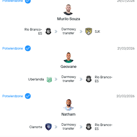
Potwierdzone
24/07/2026
Murilo Souza
Darmowy
Rio Branco-
SJK
transfer
ES
Potwierdzone
21/03/2026
Geovane
Darmowy
Rio Branco-
Uberlandia
transfer
ES
Potwierdzone
20/03/2026
Natham
Darmowy
Rio Branco-
Cianorte
transfer
ES