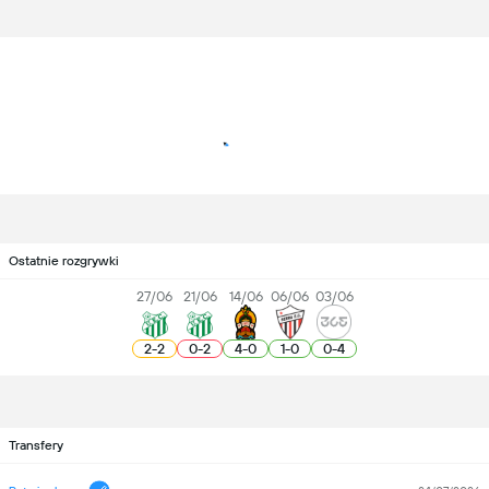
Ostatnie rozgrywki
27/06
21/06
14/06
06/06
03/06
2
-
2
0
-
2
4
-
0
1
-
0
0
-
4
Transfery