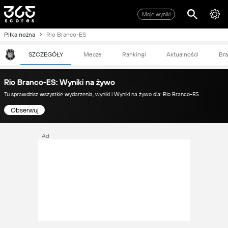
Moje wyniki
Piłka nożna
Rio Branco-ES
SZCZEGÓŁY
Mecze
Rankingi
Aktualności
Bra
Rio Branco-ES: Wyniki na żywo
Tu sprawdzisz wszystkie wydarzenia, wyniki i Wyniki na żywo dla: Rio Branco-ES
Obserwuj
Ad