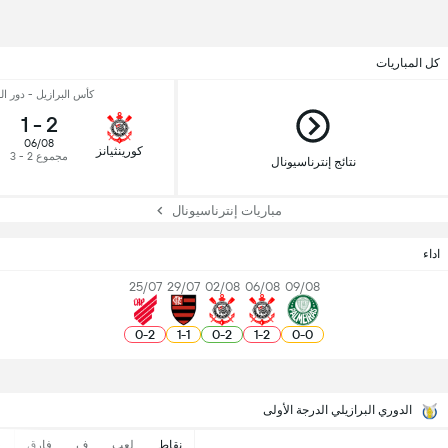
كل المباريات
كأس البرازيل - دور الـ 6
1
-
2
06/08
كورينثيانز
مجموع 2 - 3
نتائج إنترناسيونال
مباريات إنترناسيونال
اداء
25/07
29/07
02/08
06/08
09/08
0
-
2
1
-
1
0
-
2
1
-
2
0
-
0
الدوري البرازيلي الدرجة الأولى
نقاط
لعب
ف
فارق
-