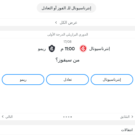
إنترناسيونال للـ الفوز أو التعادل
عرض الكل
الدوري البرازيلي الدرجة الأولى
17/08
11:00 م
إنترناسيونال
ريمو
من سيفوز؟
إنترناسيونال
تعادل
ريمو
السّابق
التالي
انتقالات