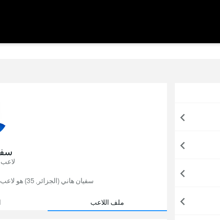
سفي
لاعب 
سفيان هاني (الجزائر, 35) هو لاعب كرة قدم, يلعب حاليًا لصالح الخور في قطر.
ملف اللاعب
ا