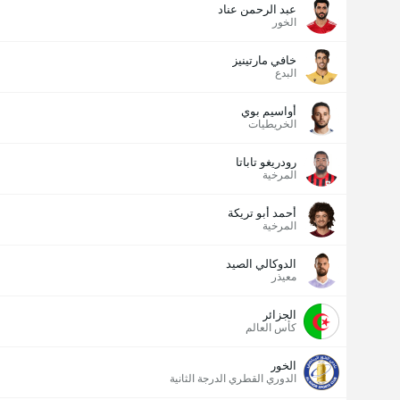
عبد الرحمن عناد
الخور
خافي مارتينيز
البدع
أواسيم بوي
الخريطيات
رودريغو تاباتا
المرخية
أحمد أبو تريكة
المرخية
الدوكالي الصيد
معيذر
الجزائر
كأس العالم
الخور
الدوري القطري الدرجة الثانية