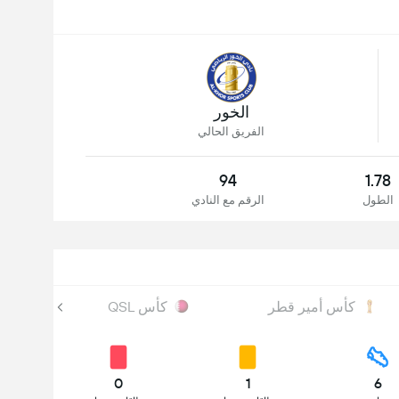
الخور
الفريق الحالي
94
1.78
الطول
الرقم مع النادي
كأس أمير قطر
كأس QSL
0
1
6