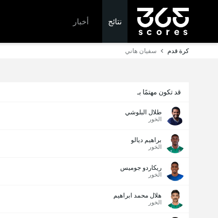
نتائج
أخبار
كرة قدم
سفيان هاني
قد تكون مهتمًا بـ
طلال البلوشي
الخور
براهيم ديالو
الخور
ريكاردو جوميس
الخور
هلال محمد ابراهيم
الخور