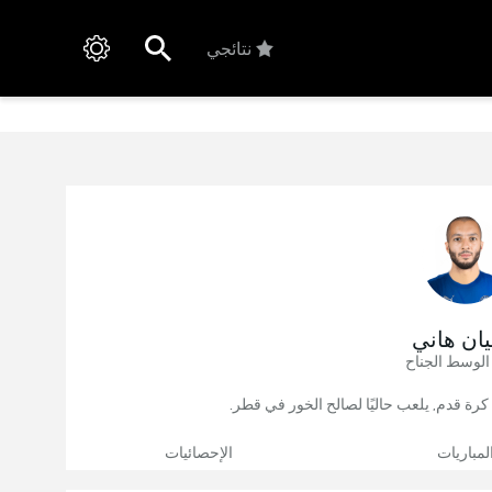
نتائجي
ان هاني
الوسط الجناح
لمباريات
الإحصائيات