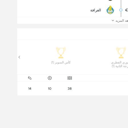
الغرافة
د المزيد
 الدوري القطري 
 كأس السوبر (1) 
جة الثانية (1) 
14
10
38