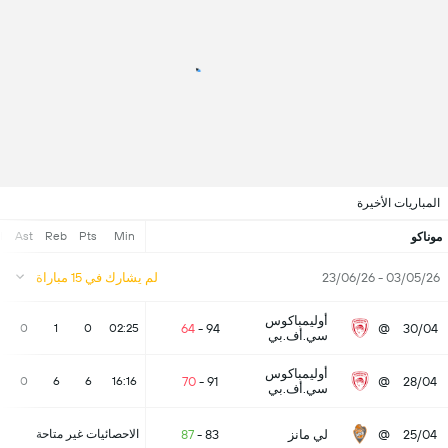
المباريات الأخيرة
l
Ast
Reb
Pts
Min
موناكو
03/05/26 - 23/06/26
لم يشارك في 15 مباراة
أوليمباكوس
64
-
94
@
30/04
0
1
0
02:25
سي.أف.بي
أوليمباكوس
70
-
91
@
28/04
0
6
6
16:16
سي.أف.بي
25/04
@
لي مانز
83
-
87
الاحصائيات غير متاحة