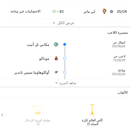
25/04
@
لي مانز
83
-
87
الاحصائيات غير متاحة
عرض الكل
مسيرة اللاعب
انتقال حر
مكابي تل أبيب
05/08/26
لاعب حر
موناكو
11/02/25
مبادلة
أوكلوهاوما سيتي ثاندير
05/02/25
شاهد المزيد
الألقاب
 كأس العالم لكرة 
 بطولة أوروبا للرجال 
السلة (1) 
(1) 