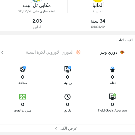
ألمانيا
مكابي تل أبيب
الجنسية
العقد ساري حتى 30/06/28
34 سنة
2.03
04/04/92
الطول
الإحصائيات
دوري وينر
الدوري الاوروبي لكرة السلة
0
0
0
نقاط
ريباوند
صناعة
0
0
0
Field Goals Average
دقائق
مباريات لعبت
عرض الكل