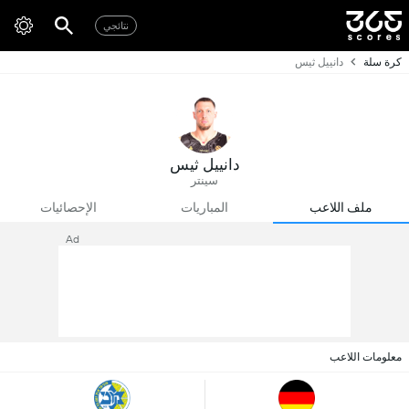
نتائجي
كرة سلة
دانييل ثيس
دانييل ثيس
سينتر
ملف اللاعب
المباريات
الإحصائيات
Ad
معلومات اللاعب