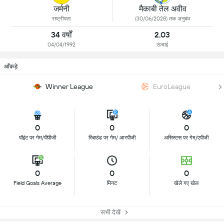
जर्मनी
मैकाबी तेल अवीव
राष्ट्रीयता
(30/06/2028) तक अनुबंध
34 वर्षों
2.03
04/04/1992
ऊंचाई
आँकड़े
Winner League
EuroLeague
0
0
0
पॉइंट पर गेम/पीपीजी
रिबाउंड पर गेम/ आरपीजी
असिस्टस पर गेम/एपीजी
0
0
0
Field Goals Average
मिनट
खेले गए खेल
सभी देखें