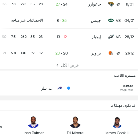
11/01
@
جاغوارز
24
-
27
36
7.8
273
35
28
04/01
VS
جيتس
35
-
8
الاحصائيات غير متاحة
28/12
VS
إيجيلز
12
-
13
50
7.5
262
35
23
21/12
@
براونز
20
-
23
21
6.8
130
19
12
عرض الكل
مسيرة اللاعب
Drafted
ب. بيلز
25/07/18
قد تكون مهتمًا بـ
s
Josh Palmer
DJ Moore
James Cook III