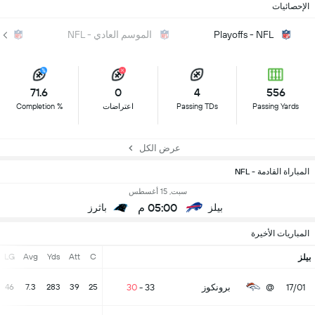
الإحصائيات
Playoffs - NFL
الموسم العادي - NFL
ال
71.6
0
4
556
Passing Yards
Passing TDs
اعتراضات
Completion %
عرض الكل
المباراة القادمة - NFL
سبت, 15 أغسطس
05:00 م
بيلز
باثرز
المباريات الأخيرة
LG
Avg
Yds
Att
C
بيلز
17/01
@
برونكوز
33
-
30
46
7.3
283
39
25