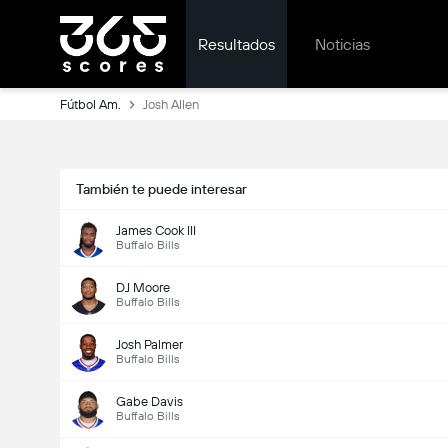
Resultados
Noticias
Fútbol Am.
Josh Allen
También te puede interesar
James Cook III
Buffalo Bills
DJ Moore
Buffalo Bills
Josh Palmer
Buffalo Bills
Gabe Davis
Buffalo Bills