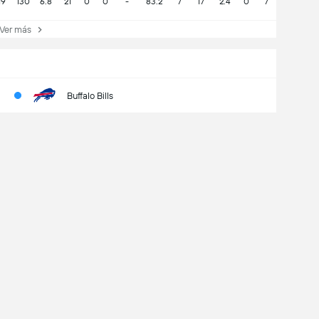
19
130
6.8
21
0
0
-
83.2
7
17
2.4
0
7
er más
Buffalo Bills