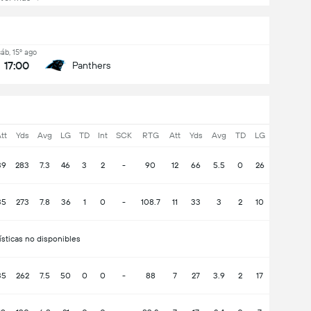
sáb, 15º ago
17:00
Panthers
tt
Yds
Avg
LG
TD
Int
SCK
RTG
Att
Yds
Avg
TD
LG
39
283
7.3
46
3
2
-
90
12
66
5.5
0
26
35
273
7.8
36
1
0
-
108.7
11
33
3
2
10
ísticas no disponibles
35
262
7.5
50
0
0
-
88
7
27
3.9
2
17