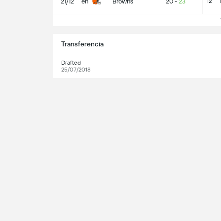
21/12
en
Browns
20
-
23
12
V
Transferencia
Drafted
25/07/2018