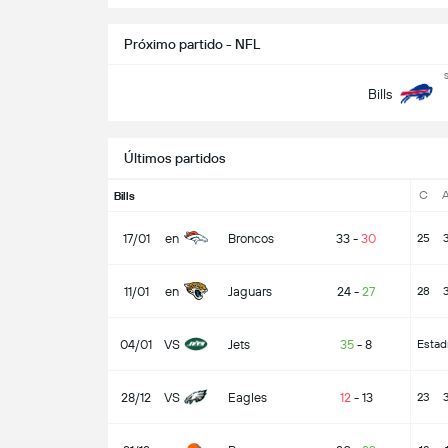
Próximo partido - NFL
Bills
Últimos partidos
C
A
Bills
17/01
en
Broncos
33
-
30
25
11/01
en
Jaguars
24
-
27
28
04/01
VS
Jets
35
-
8
Estad
28/12
VS
Eagles
12
-
13
23