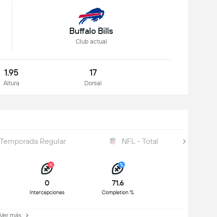
Buffalo Bills
Club actual
1.95
17
Altura
Dorsal
 Temporada Regular
NFL - Total
0
71.6
Intercepciones
Completion %
er más