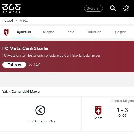
Skorlarım
Futbol
Metz
Ayrıntılar
Maçlar
Tablo
Haberler
Eşleşme
FC Metz: Canlı Skorlar
FC Metz için tüm fikstürlerin, sonuçların ve Canlı Skorlar bulunan yer
Takip et
1.4K
Yakın Zamandaki Maçlar
Dostluk Maçları
1
-
3
01.08
Metz
Tüm Sonuçları Gör