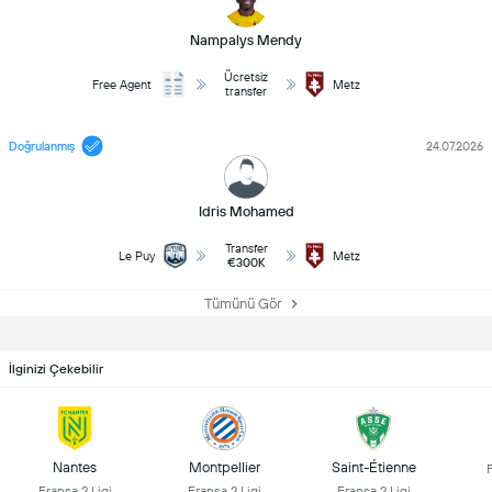
Nampalys Mendy
Ücretsiz
Free Agent
Metz
transfer
Doğrulanmış
24.07.2026
Idris Mohamed
Transfer
Le Puy
Metz
€300K
Tümünü Gör
İlginizi Çekebilir
Nantes
Montpellier
Saint-Étienne
F
Fransa 2.Ligi
Fransa 2.Ligi
Fransa 2.Ligi