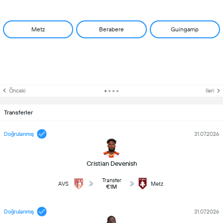
Metz
Berabere
Guingamp
Önceki
Ileri
Transferler
Doğrulanmış
31.07.2026
Cristian Devenish
Transfer
AVS
Metz
€1M
Doğrulanmış
31.07.2026