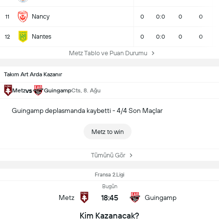
Nancy
11
0
0:0
0
0
Nantes
12
0
0:0
0
0
Metz Tablo ve Puan Durumu
Takım Art Arda Kazanır
vs
Metz
Guingamp
Cts, 8. Ağu
Guingamp deplasmanda kaybetti - 4/4 Son Maçlar
Metz to win
Tümünü Gör
Fransa 2.Ligi
Bugün
18:45
Metz
Guingamp
Kim Kazanacak?