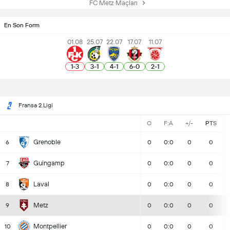
FC Metz Maçları
En Son Form
01.08
25.07
22.07
17.07
11.07
1
-
3
3
-
1
4
-
1
6
-
0
2
-
1
Fransa 2.Ligi
O
F:A
+/-
PTS
Grenoble
6
0
0:0
0
0
Guingamp
7
0
0:0
0
0
Laval
8
0
0:0
0
0
Metz
9
0
0:0
0
0
Montpellier
10
0
0:0
0
0