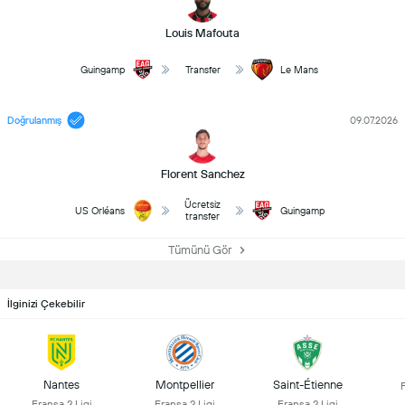
Louis Mafouta
Guingamp
Transfer
Le Mans
Doğrulanmış
09.07.2026
Florent Sanchez
Ücretsiz
US Orléans
Guingamp
transfer
Tümünü Gör
İlginizi Çekebilir
Nantes
Montpellier
Saint-Étienne
F
Fransa 2.Ligi
Fransa 2.Ligi
Fransa 2.Ligi