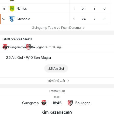
Nantes
15
1
0:1
-1
0
Grenoble
16
1
2:4
-2
0
Guingamp Tablo ve Puan Durumu
Takım Art Arda Kazanır
vs
Guingamp
Boulogne
Cum, 14. Ağu
2.5 Altı Gol - 9/10 Son Maçlar
2.5 Altı Gol
Tümünü Gör
Fransa 2.Ligi
14.08
18:45
Guingamp
Boulogne
Kim Kazanacak?