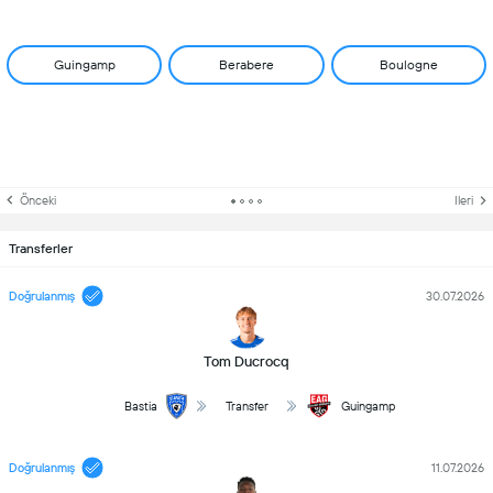
Guingamp
Berabere
Boulogne
Önceki
Ileri
Transferler
Doğrulanmış
30.07.2026
Tom Ducrocq
Bastia
Transfer
Guingamp
Doğrulanmış
11.07.2026