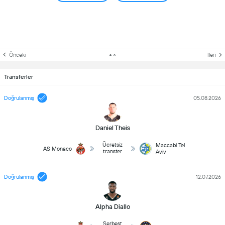
Önceki
Ileri
Transferler
Doğrulanmış
05.08.2026
Daniel Theis
Ücretsiz
Maccabi Tel
AS Monaco
transfer
Aviv
Doğrulanmış
12.07.2026
Alpha Diallo
Serbest