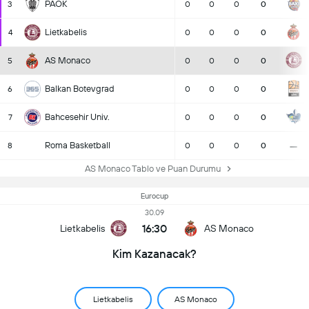
PAOK
3
0
0
0
0
Lietkabelis
4
0
0
0
0
AS Monaco
5
0
0
0
0
Balkan Botevgrad
6
0
0
0
0
Bahcesehir Univ.
7
0
0
0
0
-
Roma Basketball
8
0
0
0
0
AS Monaco Tablo ve Puan Durumu
Eurocup
30.09
16:30
Lietkabelis
AS Monaco
Kim Kazanacak?
Lietkabelis
AS Monaco