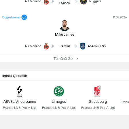
AS Monaco
Nuggets
Oyuncu
Doğrulanmış
11.07.2026
Mike James
AS Monaco
Transfer
Anadolu Efes
Tümünü Gör
İlginizi Çekebilir
ASVEL Villeurbanne
Limoges
Strasbourg
Frans
Fransa LNB Pro A Ligi
Fransa LNB Pro A Ligi
Fransa LNB Pro A Ligi