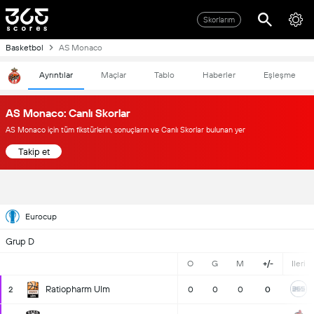
Skorlarım
Basketbol
AS Monaco
Ayrıntılar
Maçlar
Tablo
Haberler
Eşleşme
AS Monaco: Canlı Skorlar
AS Monaco için tüm fikstürlerin, sonuçların ve Canlı Skorlar bulunan yer
Takip et
Eurocup
Grup D
O
G
M
+/-
Ileri
Ratiopharm Ulm
2
0
0
0
0