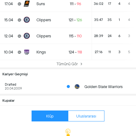
17.04
@
Suns
111
-
96
36:02
17
4
4
15.04
@
Clippers
121
-
126
35:47
35
1
4
12.04
@
Clippers
115
-
110
28:39
24
6
3
10.04
@
Kings
124
-
118
27:16
11
3
5
Tümünü Gör
Kariyer Geçmişi
Drafted
Golden State Warriors
20.04.2009
Kupalar
Klüp
Uluslararası