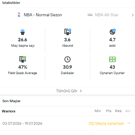
İstatistikler
NBA - Normal Sezon
NBA All-Star
26.6
3.6
4.7
Maç başına sayı
ribaund
asist
47%
30.9
43
Field Goals Average
Dakikalar
Oynanan Oyunlar
Tümünü Gör
Son Maçlar
Min
Pts
Reb
Ast
Warriors
03.07.2026 - 19.07.2026
(12) Maçta oynamadı