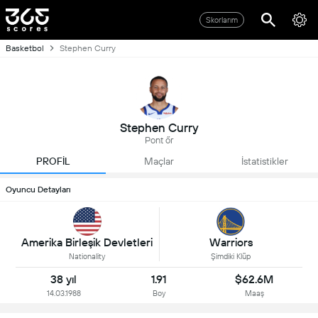
Skorlarım
Basketbol
Stephen Curry
Stephen Curry
Pont őr
PROFİL
Maçlar
İstatistikler
Oyuncu Detayları
Amerika Birleşik Devletleri
Warriors
Nationality
Şimdiki Klüp
38 yıl
1.91
$62.6M
14.03.1988
Boy
Maaş