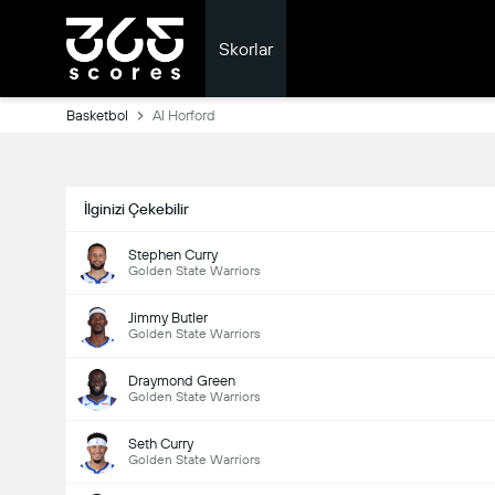
Skorlar
Basketbol
Al Horford
İlginizi Çekebilir
Stephen Curry
Golden State Warriors
Jimmy Butler
Golden State Warriors
Draymond Green
Golden State Warriors
Seth Curry
Golden State Warriors