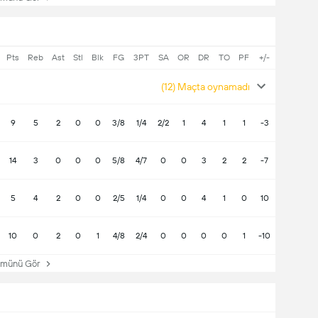
Pts
Reb
Ast
Stl
Blk
FG
3PT
SA
OR
DR
TO
PF
+/-
(12) Maçta oynamadı
9
5
2
0
0
3/8
1/4
2/2
1
4
1
1
-3
14
3
0
0
0
5/8
4/7
0
0
3
2
2
-7
5
4
2
0
0
2/5
1/4
0
0
4
1
0
10
10
0
2
0
1
4/8
2/4
0
0
0
0
1
-10
ünü Gör