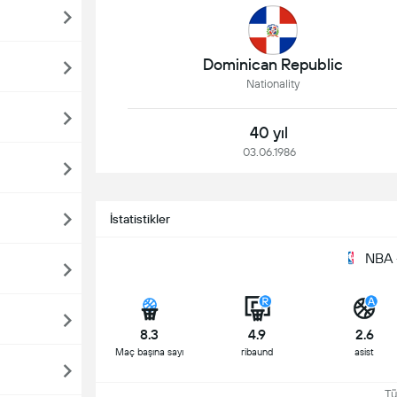
Dominican Republic
Nationality
40 yıl
03.06.1986
İstatistikler
NBA 
8.3
4.9
2.6
Maç başına sayı
ribaund
asist
Tüm