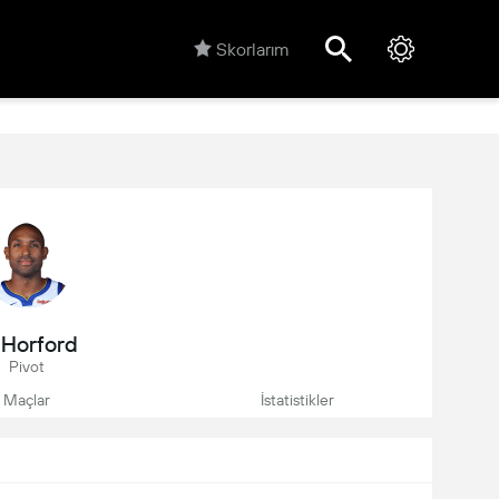
Skorlarım
 Horford
Pivot
Maçlar
İstatistikler