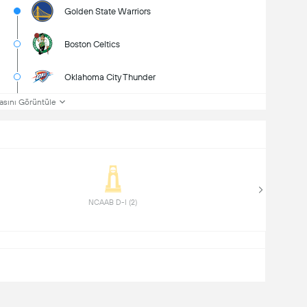
Golden State Warriors
Boston Celtics
Oklahoma City Thunder
asını Görüntüle
 NCAAB D-I (2) 