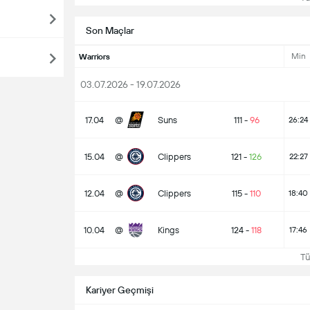
Son Maçlar
Min
Warriors
03.07.2026 - 19.07.2026
17.04
@
Suns
111
-
96
26:24
15.04
@
Clippers
121
-
126
22:27
12.04
@
Clippers
115
-
110
18:40
10.04
@
Kings
124
-
118
17:46
Tüm
Kariyer Geçmişi