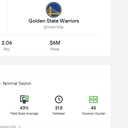
Golden State Warriors
Şimdiki Klüp
2.06
$6M
Boy
Maaş
- Normal Sezon
43%
21.5
45
Field Goals Average
Dakikalar
Oynanan Oyunlar
ünü Gör