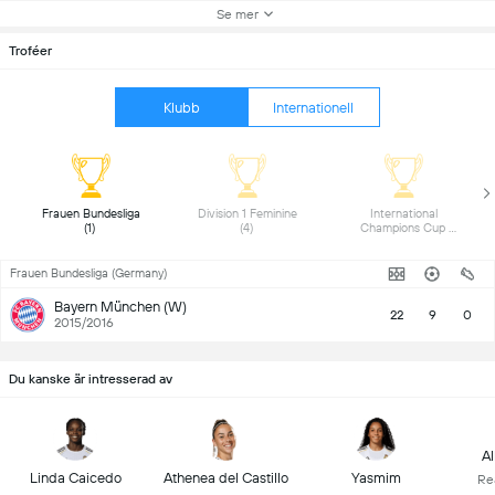
Se mer
Troféer
Klubb
Internationell
 Frauen Bundesliga 
 Division 1 Feminine 
 International 
(1) 
(4) 
Champions Cup 
Women (1) 
Frauen Bundesliga (Germany)
Bayern München (W)
22
9
0
2015/2016
Du kanske är intresserad av
A
Linda Caicedo
Athenea del Castillo
Yasmim
Re